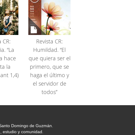
a CR:
Revista CR:
a. “La
Humildad. “El
ia hace
que quiera ser el
ta la
primero, que se
ant 1,4)
haga el último y
el servidor de
todos”
or Santo Domingo de Guzmán.
, estudio y comunidad.