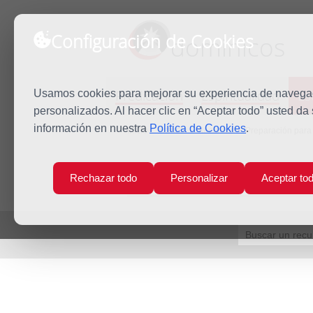
Configuración de Cookies
dominicos
Predicación
Espiritualidad
Es
Usamos cookies para mejorar su experiencia de navegaci
personalizados. Al hacer clic en “Aceptar todo” usted da
información en nuestra
Política de Cookies
.
Inicio
Estudio
Recursos
Preparación para
Rechazar todo
Personalizar
Aceptar to