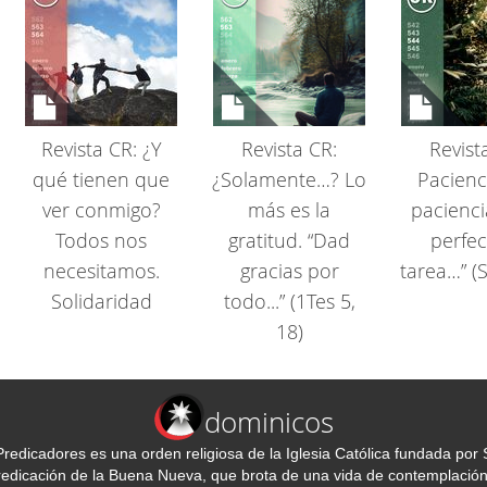
Revista CR: ¿Y
Revista CR:
Revist
qué tienen que
¿Solamente…? Lo
Pacienci
ver conmigo?
más es la
pacienc
Todos nos
gratitud. “Dad
perfec
necesitamos.
gracias por
tarea…” (S
Solidaridad
todo...” (1Tes 5,
18)
dominicos
redicadores es una orden religiosa de la Iglesia Católica fundada p
predicación de la Buena Nueva, que brota de una vida de contemplación