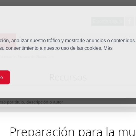
Entorno seguro
tudio
ón, analizar nuestro tráfico y mostrarle anuncios o contenidos
Quiénes somos
Misión
Vocaciones
Familia Dom
 su consentimiento a nuestro uso de las cookies. Más
 la muerte. Erasmo de Rotterdam
Recursos
do
Preparación para la mu