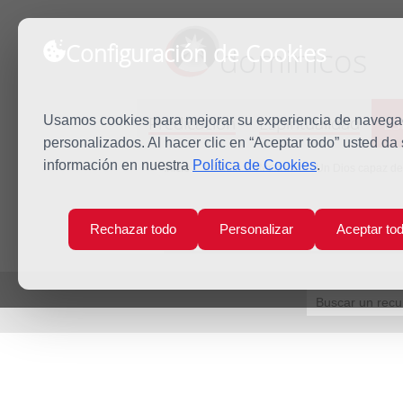
Configuración de Cookies
dominicos
Predicación
Espiritualidad
Es
Usamos cookies para mejorar su experiencia de navegaci
personalizados. Al hacer clic en “Aceptar todo” usted da
información en nuestra
Política de Cookies
.
Inicio
Estudio
Recursos
Un Dios capaz del
Rechazar todo
Personalizar
Aceptar to