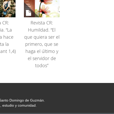
a CR:
Revista CR:
a. “La
Humildad. “El
ia hace
que quiera ser el
ta la
primero, que se
ant 1,4)
haga el último y
el servidor de
todos”
or Santo Domingo de Guzmán.
, estudio y comunidad.