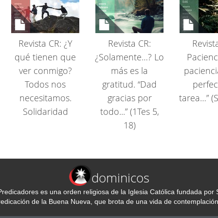
Revista CR: ¿Y
Revista CR:
Revist
qué tienen que
¿Solamente…? Lo
Pacienci
ver conmigo?
más es la
pacienc
Todos nos
gratitud. “Dad
perfec
necesitamos.
gracias por
tarea…” (S
Solidaridad
todo...” (1Tes 5,
18)
dominicos
redicadores es una orden religiosa de la Iglesia Católica fundada p
predicación de la Buena Nueva, que brota de una vida de contemplación