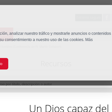
Entorno seguro
tudio
ón, analizar nuestro tráfico y mostrarle anuncios o contenidos
Quiénes somos
Misión
Vocaciones
Familia Dom
 su consentimiento a nuestro uso de las cookies. Más
 hombre (Conferencia de Fr. Martín Gelabert)
Recursos
do
Un Dios capaz de