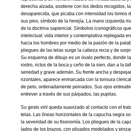
derecha alzada, sostiene con los dedos recogidos, la 
desaparecida, que picaba con intensidad los lomos d
sus pies, símbolo de la herejía. La mano izquierda man
de la doctrina sapiencial. Símbolos iconográficos que
intelectual: vida interior y contemplativa replegada e
hacia los hombres por medio de la pasión de la palab
pliegues de las telas surge la cabeza recia y de sorp
Su esquema de dibujo es un óvalo perfecto, donde l
rostro, rictus de la boca y ceño de la sien, dan a la ta
seriedad y grave ademán. Su frente ancha y despejad
rizontales, aparece enmarcada con la tonsura cleri
de pelo, orde­nadamente peinados. Sus ojos entreabi
entrever a través de sus párpados, las pupilas.
Su gesto viril queda suavizado al contacto con el tra
telas. Las líneas ho­rizontales de la capucha negra 
la severidad de su fisonomía. Los pliegues de la ca
lados de los brazos, con plisados modelados y pinza