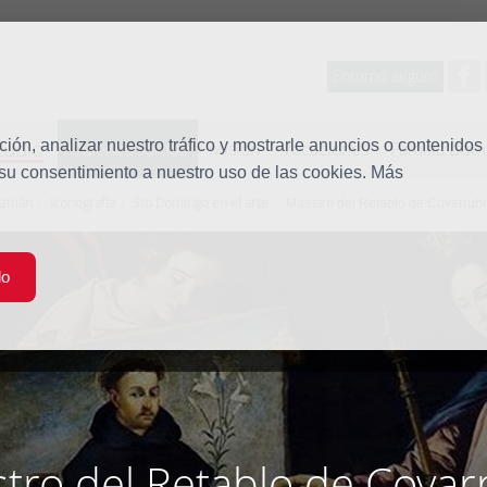
Entorno seguro
tudio
ón, analizar nuestro tráfico y mostrarle anuncios o contenidos
Quiénes somos
Misión
Vocaciones
Familia Dom
 su consentimiento a nuestro uso de las cookies. Más
uzmán
Iconografía
Sto Domingo en el arte
Maestro del Retablo de Covarrub
do
tro del Retablo de Covar