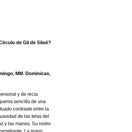
írculo de Gil de Siloé?
mingo, MM. Dominicas,
ersonal y de recia
quema sen­cillo de una
uado contraste entre la
suavidad de las telas del
az y las manos. Su rostro
 penetrante. La mano