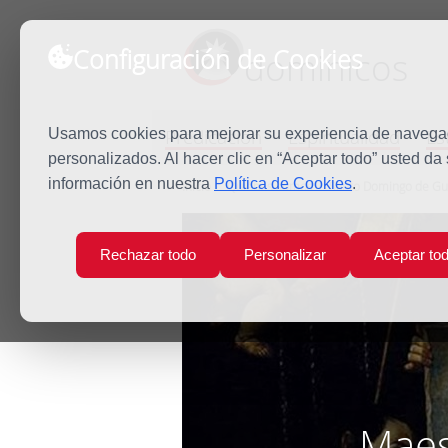
Configuración de Cookies
dominicos
Predicación
Espiritualidad
Es
Usamos cookies para mejorar su experiencia de navegaci
personalizados. Al hacer clic en “Aceptar todo” usted da
información en nuestra
Política de Cookies
.
Inicio
Quiénes somos
Santo Domingo de G
Rechazar todo
Personalizar
Aceptar to
Maes