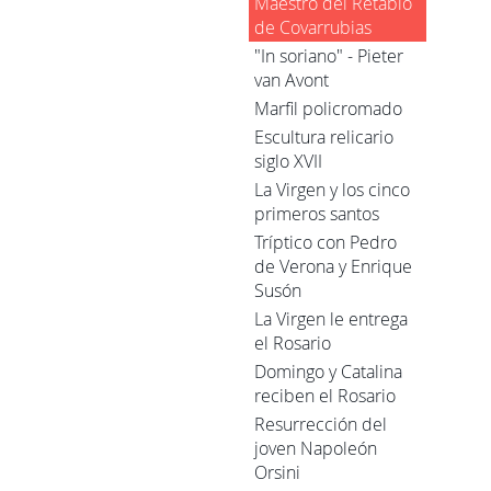
Maestro del Retablo
de Covarrubias
"In soriano" - Pieter
van Avont
Marfil policromado
Escultura relicario
siglo XVII
La Virgen y los cinco
primeros santos
Tríptico con Pedro
de Verona y Enrique
Susón
La Virgen le entrega
el Rosario
Domingo y Catalina
reciben el Rosario
Resurrección del
joven Napoleón
Orsini