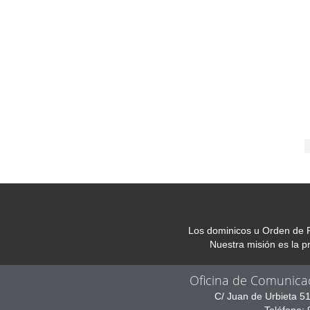
Los dominicos u Orden de P
Nuestra misión es la 
Oficina de Comunica
C/ Juan de Urbieta 5