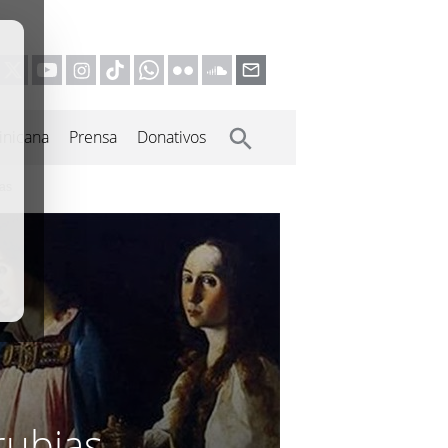
inicana
Prensa
Donativos
ias
rubias