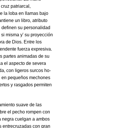
cruz patriarcal,
e la loba en llamas bajo
tiene un libro, atributo
 definen su persona­lidad
n si misma y' su proyección
ra de Dios. Entre los
rendente fuerza expresi­va.
as partes animadas de su
lla el as­pecto de severa
a, con ligeros surcos ho­
cal en pequeños mechones
ertos y rasgados permiten
tamiento suave de las
sobre el pecho rompen con
pa negra cuelgan a ambos
s entrecruzadas con gran