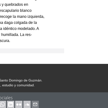
s y quebrados en
l escapulario blanco
recoge la mano izquierda,
una daga colgada de la
eva idéntico modelado. A
y humillada. La res­
escura.
or Santo Domingo de Guzmán.
, estudio y comunidad.
ociales