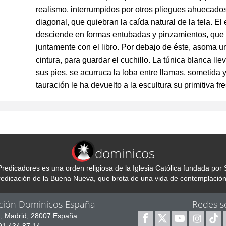
realismo, interrumpidos por otros pliegues ahuecado
diagonal, que quiebran la caída natural de la te­la. E
desciende en formas entubadas y pinzamientos, que 
juntamente con el libro. Por debajo de éste, asoma 
cintura, para guardar el cuchillo. La túnica blanca ll
sus pies, se acurruca la lo­ba entre llamas, sometida 
tauración le ha devuelto a la escultura su primi­tiva fr
dominicos
redicadores es una orden religiosa de la Iglesia Católica fundada p
predicación de la Buena Nueva, que brota de una vida de contemplación
ción Dominicos España
Redes s
1, Madrid, 28007 España