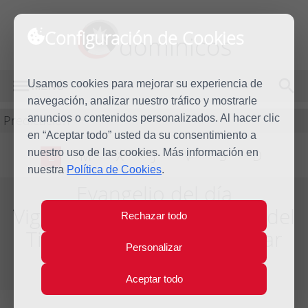
Configuración de Cookies
dominicos
Usamos cookies para mejorar su experiencia de
MENÚ
navegación, analizar nuestro tráfico y mostrarle
Predicación
anuncios o contenidos personalizados. Al hacer clic
en “Aceptar todo” usted da su consentimiento a
nuestro uso de las cookies. Más información en
L
M
X
J
V
S
D
nuestra
Política de Cookies
.
Evangelio del día
Vigésimo segunda Semana del
Rechazar todo
Tiempo Ordinario - Año Par
Personalizar
Del día 30 de Agosto al 5 de Septiembre de 2020
Aceptar todo