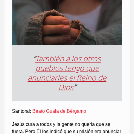
“
También a los otros
pueblos tengo que
anunciarles el Reino de
Dios
”
Santoral:
Beato Guala de Bérgamo
Jesús cura a todos y la gente no quería que se
fuera. Pero Él los indicó que su misión era anunciar