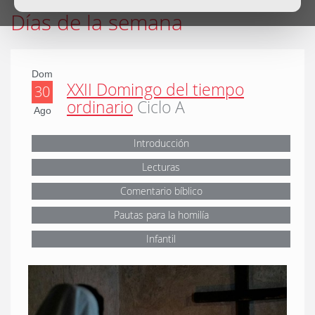
Días de la semana
Dom
XXII Domingo del tiempo
30
ordinario
Ciclo A
Ago
Introducción
Lecturas
Comentario bíblico
Pautas para la homilía
Infantil