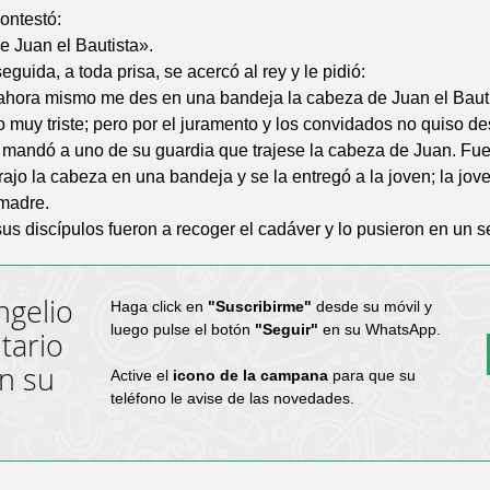
ontestó:
 Juan el Bautista».
eguida, a toda prisa, se acercó al rey y le pidió:
ahora mismo me des en una bandeja la cabeza de Juan el Bauti
o muy triste; pero por el juramento y los convidados no quiso des
mandó a uno de su guardia que trajese la cabeza de Juan. Fue,
trajo la cabeza en una bandeja y se la entregó a la joven; la jov
 madre.
sus discípulos fueron a recoger el cadáver y lo pusieron en un s
ngelio
Haga click en
"Suscribirme"
desde su móvil y
luego pulse el botón
"Seguir"
en su WhatsApp.
tario
en su
Active el
icono de la campana
para que su
teléfono le avise de las novedades.