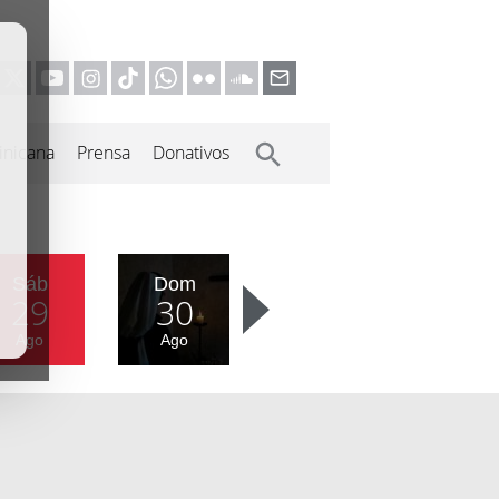
inicana
Prensa
Donativos
Sáb
Dom
29
30
Ago
Ago