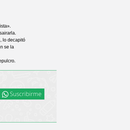
sta».
airarla.
 lo decapitó
en se la
epulcro.
Suscribirme