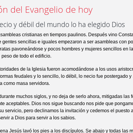
ón del Evangelio de hoy
cio y débil del mundo lo ha elegido Dios
asambleas cristianas en tiempos paulinos. Después vino Consta
 gentes sencillas e iguales empezaron a ser asambleas con p
ócratas pavoneándose y pocos hombres y mujeres sencillos en l
 peso de todo el edificio.
toridades de la Iglesia fueron acomodándose a los usos aristocrá
ormas feudales y lo sencillo, lo débil, lo necio fue postergado y 
ta como masa servidora.
 durante muchos siglos, y no deja de serlo ahora, mitigadas las 
nte aceptables. Dios nos sigue buscando nos pide que pongam
su servicio, pero declinamos la invitación y cedemos el puesto a
rvir a Dios para servir a los sabios.
cena Jesús lavó los pies a los discípulos. Se abajo y todas las 