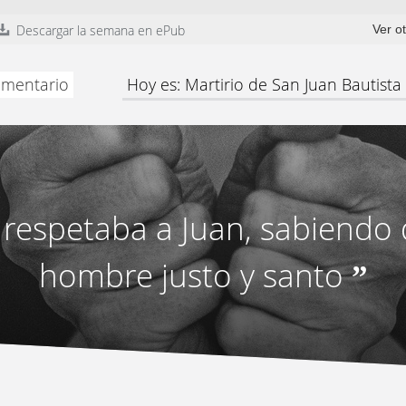
Descargar la semana en ePub
Ver o
comentario
Hoy es: Martirio de San Juan Bautista
respetaba a Juan, sabiendo 
hombre justo y santo
”