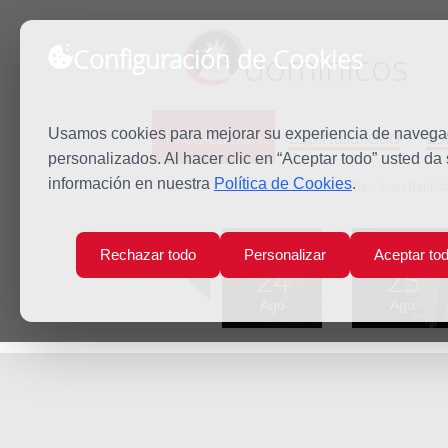
Configuración de Cookies
dominicos
Predicación
Espiritualidad
Es
Usamos cookies para mejorar su experiencia de navegaci
personalizados. Al hacer clic en “Aceptar todo” usted da
información en nuestra
Política de Cookies
.
Inicio
Predicación
Martirio de San Juan Bautist
Lun
Mar
Rechazar todo
Personalizar
Aceptar to
24
25
Ago
Ago