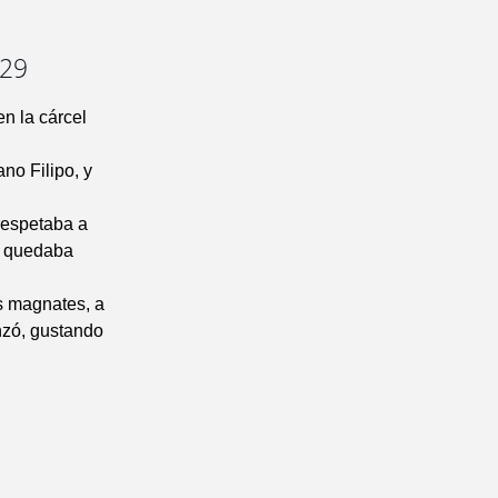
-29
n la cárcel
no Filipo, y
respetaba a
lo quedaba
s magnates, a
anzó, gustando