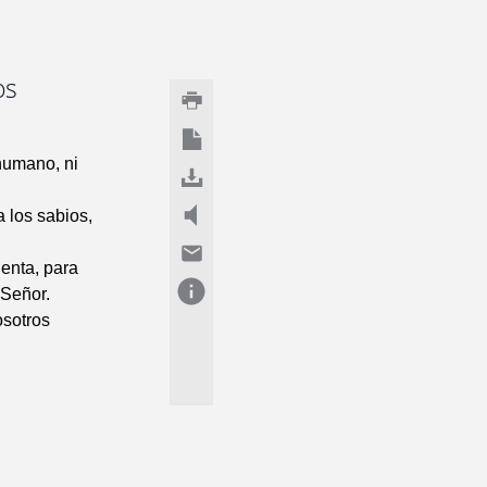
os
humano, ni
a los sabios,
enta, para
 Señor.
osotros