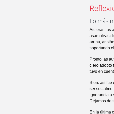
Reflexi
Lo más ne
Así eran las 
asambleas de
arriba, arist
soportando el
Pronto las au
clero adopto f
tuvo en cuen
Bien: así fue
ser socialme
ignorancia a 
Dejamos de se
En la última 