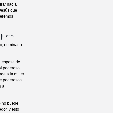
irar hacia
 Jesús que
¿Seremos
justo
do, dominado
a esposa de
al poderoso,
rde a la mujer
te poderosos.
r al
o no puede
dor, y esto