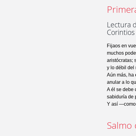
Primer
Lectura d
Corintios
Fijaos en vu
muchos poder
aristócratas;
y lo débil de
Aún más, ha e
anular a lo q
A él se debe 
sabiduría de p
Y así —como e
Salmo 