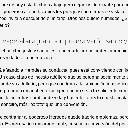
pobre de hoy está también abajo pero dejamos de mirarle para m
 el poderoso al que lavamos los pies y así perdemos de vista al
os invita a descubrirle e imitarle. Dios nos quiere humildes. 
erlo?
respetaba a Juan porque era varón santo y 
 el hombre justo y santo, es condenado por un poder corrompi
res y dado a la buena vida.
á afeando a Herodes su conducta, pues está conviviendo con l
n caso claro de incesto adúltero que se perdona socialmente 
laude su adulterio, pero que condena a la lapidación inmiserico
orprendido en adulterio, siempre que no sean lo suficientemen
cillo: mientras cambiar de vida y hacer lo correcto cuesta, mata
sencillo, más “barato” que una conversión.
e contrariar al poderoso Herodes puede traerle problemas, per
do. Es necesario censurar el mal y buscar la conversión del peca