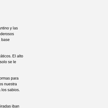
ntino y las
oderosos
a base
ticos. El alto
solo se le
formas para
os nuestra
 los sabios.
miradas iban