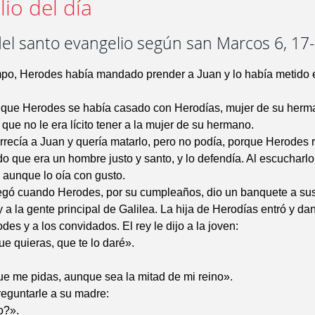
io del día
del santo evangelio según san Marcos 6, 17
mpo, Herodes había mandado prender a Juan y lo había metido e
 que Herodes se había casado con Herodías, mujer de su herma
 que no le era lícito tener a la mujer de su hermano.
recía a Juan y quería matarlo, pero no podía, porque Herodes 
o que era un hombre justo y santo, y lo defendía. Al escuchar
 aunque lo oía con gusto.
legó cuando Herodes, por su cumpleaños, dio un banquete a su
 y a la gente principal de Galilea. La hija de Herodías entró y d
es y a los convidados. El rey le dijo a la joven:
e quieras, que te lo daré».
ue me pidas, aunque sea la mitad de mi reino».
preguntarle a su madre:
o?».