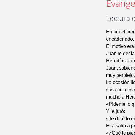
Evangel
Lectura 
En aquel tie
encadenado.
El motivo era
Juan le decía
Herodías abor
Juan, sabiend
muy perplejo,
La ocasión l
sus oficiales
mucho a Herod
«Pídeme lo qu
Y le juró:
«Te daré lo q
Ella salió a 
«¿Qué le pid