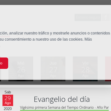
Entorno seguro
tudio
ón, analizar nuestro tráfico y mostrarle anuncios o contenidos
Quiénes somos
Misión
Vocaciones
Familia Dom
 su consentimiento a nuestro uso de las cookies. Más
a
Mié
Jue
Vie
do
26
27
28
Ago
Ago
Ago
Sáb
Evangelio del día
29
Ago
Vigésimo primera Semana del Tiempo Ordinario - Año Par
2020