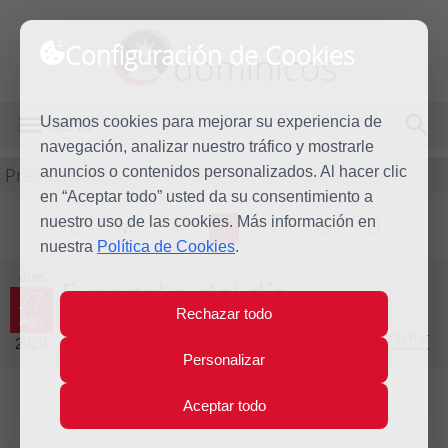
Configuración de Cookies
dominicos
Usamos cookies para mejorar su experiencia de
MENÚ
navegación, analizar nuestro tráfico y mostrarle
Predicación
anuncios o contenidos personalizados. Al hacer clic
en “Aceptar todo” usted da su consentimiento a
nuestro uso de las cookies. Más información en
L
M
X
J
V
S
D
nuestra
Política de Cookies
.
Jue
Evangelio del día
27
Rechazar todo
Ago
Vigésimo primera Semana del Tiempo Ordinario - Año Par
2020
Personalizar
Aceptar todo
Lecturas del día y comentario