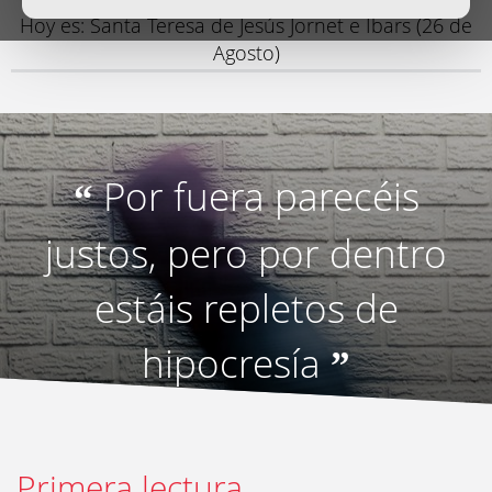
Hoy es: Santa Teresa de Jesús Jornet e Ibars (26 de
Agosto)
Por fuera parecéis
“
justos, pero por dentro
estáis repletos de
hipocresía
”
Primera lectura