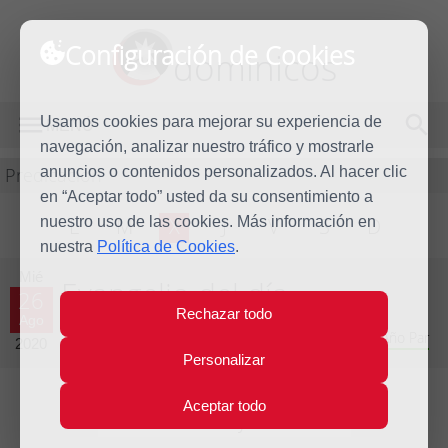
Configuración de Cookies
dominicos
Usamos cookies para mejorar su experiencia de
MENÚ
navegación, analizar nuestro tráfico y mostrarle
Predicación
anuncios o contenidos personalizados. Al hacer clic
en “Aceptar todo” usted da su consentimiento a
nuestro uso de las cookies. Más información en
L
M
X
J
V
S
D
nuestra
Política de Cookies
.
Mié
Evangelio del día
26
Rechazar todo
Ago
Vigésimo primera Semana del Tiempo Ordinario - Año Par
2020
Personalizar
Aceptar todo
Lecturas del día y comentario