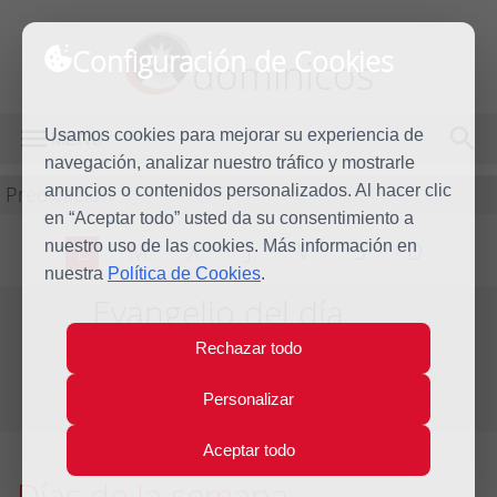
Configuración de Cookies
dominicos
Usamos cookies para mejorar su experiencia de
MENÚ
navegación, analizar nuestro tráfico y mostrarle
Predicación
anuncios o contenidos personalizados. Al hacer clic
en “Aceptar todo” usted da su consentimiento a
nuestro uso de las cookies. Más información en
L
M
X
J
V
S
D
nuestra
Política de Cookies
.
Evangelio del día
Semana Santa
Rechazar todo
Del día 29 de Marzo al 4 de Abril de 2015
Personalizar
Aceptar todo
Días de la semana