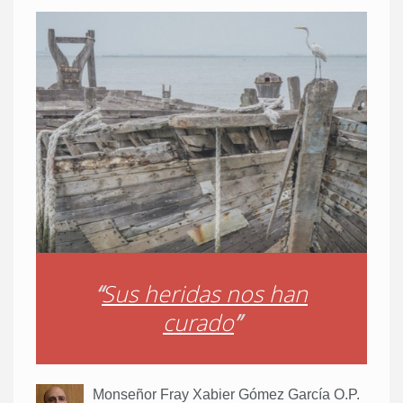
“
Sus heridas nos han
curado
”
Monseñor Fray Xabier Gómez García O.P.