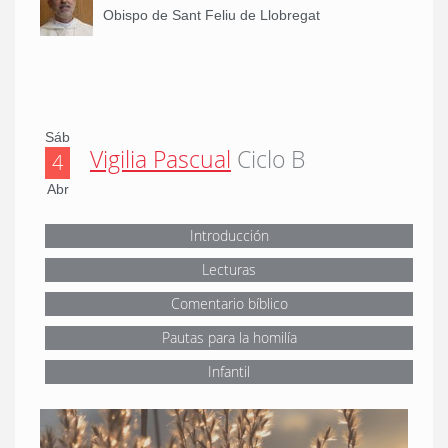
Obispo de Sant Feliu de Llobregat
Sáb
Vigilia Pascual
Ciclo B
4
Abr
Introducción
Lecturas
Comentario bíblico
Pautas para la homilía
Infantil