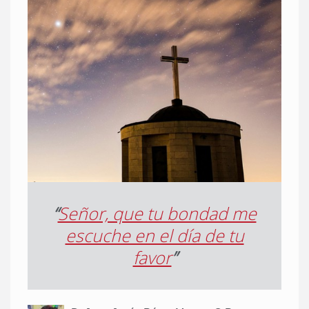
“
Señor, que tu bondad me
escuche en el día de tu
favor
”