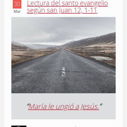
Lectura del santo evangelio
30
según san Juan 12, 1-11
Mar
“
María le ungió a Jesús.
”