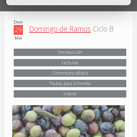
Dom
Domingo de Ramos
Ciclo B
29
Mar
Introducción
Lecturas
Comentario bíblico
Pautas para la homilía
Infantil