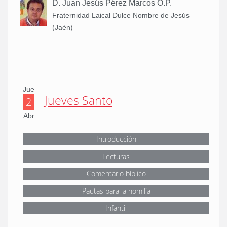
D. Juan Jesús Pérez Marcos O.P.
Fraternidad Laical Dulce Nombre de Jesús
(Jaén)
Jue
Jueves Santo
2
Abr
Introducción
Lecturas
Comentario bíblico
Pautas para la homilía
Infantil