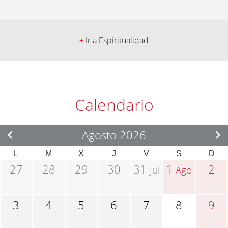
Ir a Espiritualidad
+
Calendario
Agosto 2026
L
M
X
J
V
S
D
27
28
29
30
31
1
2
Jul
Ago
3
4
5
6
7
8
9