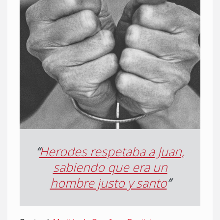
“
Herodes respetaba a Juan,
sabiendo que era un
hombre justo y santo
”