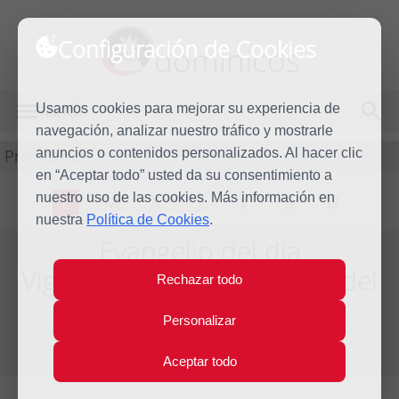
Configuración de Cookies
dominicos
Usamos cookies para mejorar su experiencia de
MENÚ
navegación, analizar nuestro tráfico y mostrarle
Predicación
anuncios o contenidos personalizados. Al hacer clic
en “Aceptar todo” usted da su consentimiento a
nuestro uso de las cookies. Más información en
L
M
X
J
V
S
D
nuestra
Política de Cookies
.
Evangelio del día
Vigésimo primera Semana del
Rechazar todo
Tiempo Ordinario
Personalizar
Del día 23 al 29 de Agosto de 2020
Aceptar todo