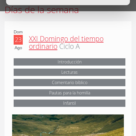
Días de la semana
Dom
XXI Domingo del tiempo
23
ordinario
Ciclo A
Ago
Introducción
Lecturas
Comentario bíblico
Pautas para la homilía
Infantil