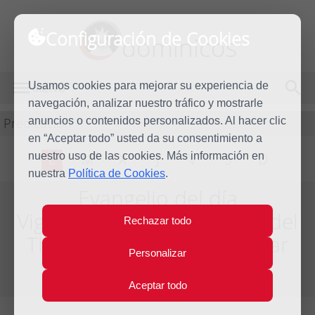
Configuración de Cookies
dominicos
Usamos cookies para mejorar su experiencia de
MENÚ
navegación, analizar nuestro tráfico y mostrarle
Predicación
anuncios o contenidos personalizados. Al hacer clic
en “Aceptar todo” usted da su consentimiento a
nuestro uso de las cookies. Más información en
L
M
X
J
V
S
D
nuestra
Política de Cookies
.
Evangelio del día
Vigésimo primera Semana del
Rechazar todo
Tiempo Ordinario - Año Par
Personalizar
Del día 21 al 27 de Agosto de 2016
Aceptar todo