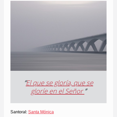
“
El que se gloría, que se
gloríe en el Señor
”
Santoral:
Santa Mónica