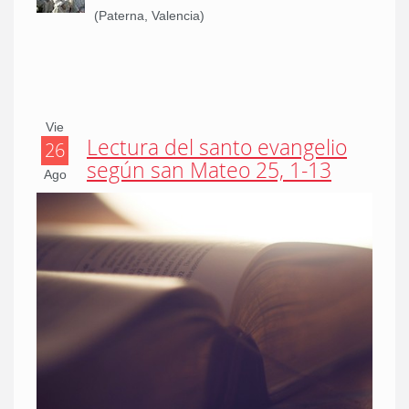
(Paterna, Valencia)
Vie
Lectura del santo evangelio
26
según san Mateo 25, 1-13
Ago