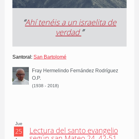
“
Ahí tenéis a un israelita de
verdad
”
Santoral:
San Bartolomé
Fray Hermelindo Fernández Rodríguez
O.P.
(1938 - 2018)
Jue
Lectura del santo evangelio
25
según san Mateo 24, 42-51