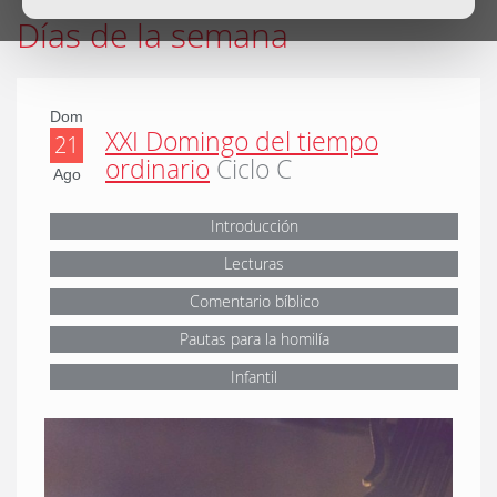
Días de la semana
Dom
XXI Domingo del tiempo
21
ordinario
Ciclo C
Ago
Introducción
Lecturas
Comentario bíblico
Pautas para la homilía
Infantil