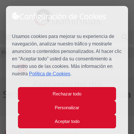
Configuración de Cookies
dominicos
Usamos cookies para mejorar su experiencia de
MENÚ
navegación, analizar nuestro tráfico y mostrarle
Predicación
anuncios o contenidos personalizados. Al hacer clic
en “Aceptar todo” usted da su consentimiento a
nuestro uso de las cookies. Más información en
L
M
X
J
V
S
D
nuestra
Política de Cookies
.
Evangelio del día
Semana de la Octava de Pascua
Rechazar todo
Del día 17 al 23 de Abril de 2022
Personalizar
Aceptar todo
Días de la semana