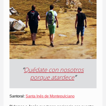
“
Quédate con nosotros
porque atardece
”
Santoral:
Santa Inés de Montepulciano