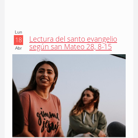
Lun
Lectura del santo evangelio
18
según san Mateo 28, 8-15
Abr