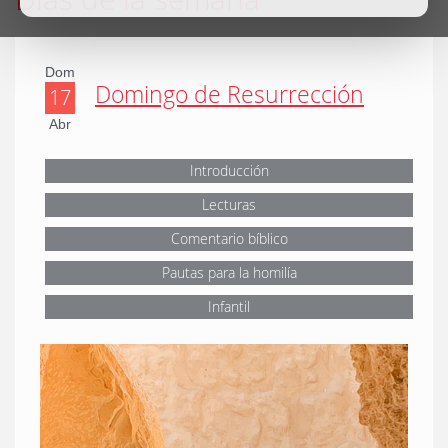
Dom
Domingo de Resurrección
17
Abr
Introducción
Lecturas
Comentario bíblico
Pautas para la homilía
Infantil