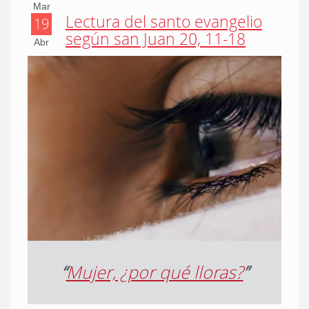
Mar
Lectura del santo evangelio
19
según san Juan 20, 11-18
Abr
“
Mujer, ¿por qué lloras?
”