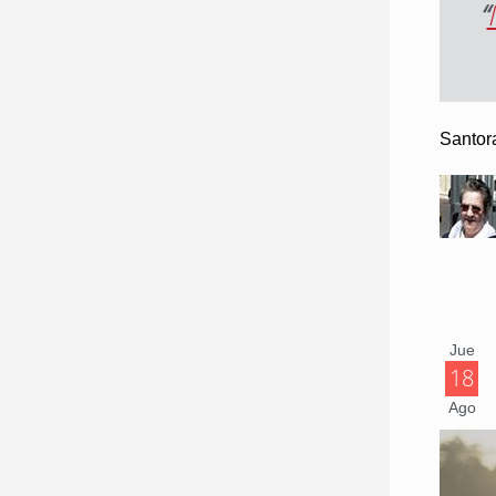
“
Santor
Jue
18
Ago