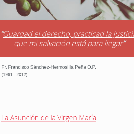
“
Guardad el derecho, practicad la justici
que mi salvación está para llegar
”
Fr. Francisco Sánchez-Hermosilla Peña O.P.
(1961 - 2012)
La Asunción de la Virgen María