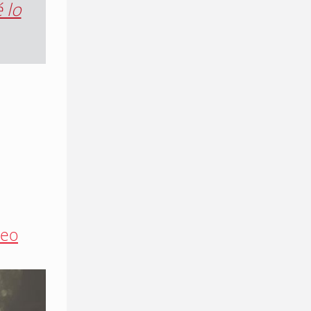
 lo
teo