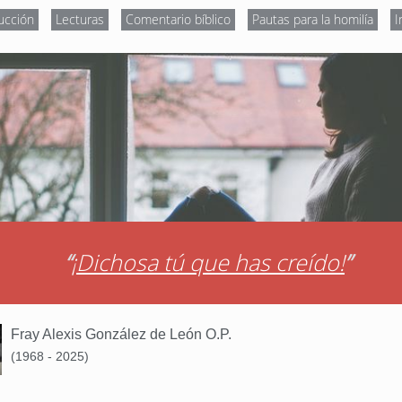
ucción
Lecturas
Comentario bíblico
Pautas para la homilía
I
“
¡Dichosa tú que has creído!
”
Fray Alexis González de León O.P.
(1968 - 2025)