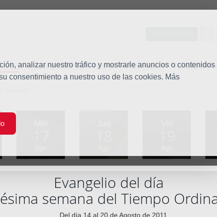
Entorno seguro
tudio
ón, analizar nuestro tráfico y mostrarle anuncios o contenidos
Quiénes somos
Misión
Vocaciones
Familia Dom
 su consentimiento a nuestro uso de las cookies. Más
 Ordinario
Mié
Jue
Vie
do
17
18
19
Ago
Ago
Ago
Evangelio del día
gésima semana del Tiempo Ordina
Del día 14 al 20 de Agosto de 2011