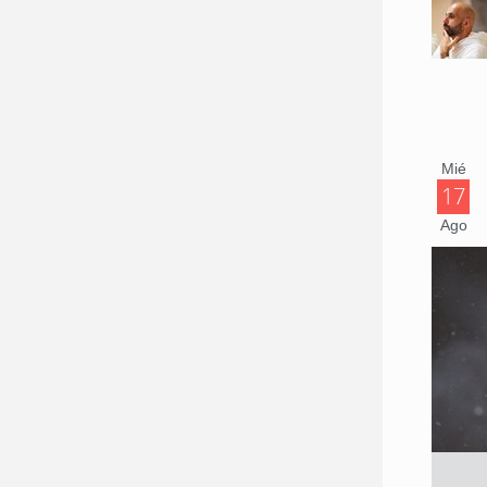
Mié
17
Ago