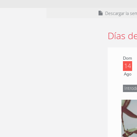
Descargar la se
Días d
Dom
14
Ago
Introd