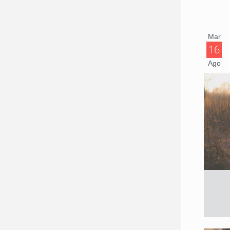
Mar
16
Ago