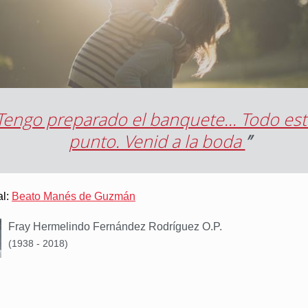
Tengo preparado el banquete… Todo est
punto. Venid a la boda
”
al:
Beato Manés de Guzmán
Fray Hermelindo Fernández Rodríguez O.P.
(1938 - 2018)