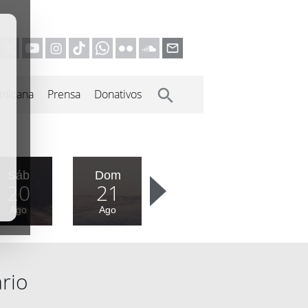
inicana
Prensa
Donativos
Sáb
Dom
20
21
Ago
Ago
rio