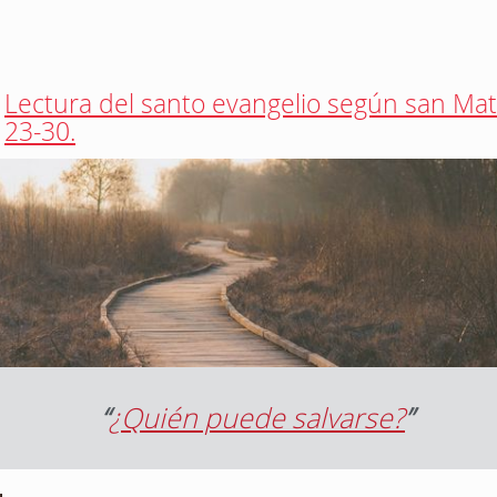
Lectura del santo evangelio según san Mat
23-30.
“
¿Quién puede salvarse?
”