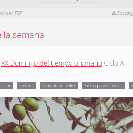
mana en PDF
Descarg
e la semana
XX Domingo del tiempo ordinario
Ciclo A
ucción
Lecturas
Comentario bíblico
Pautas para la homilía
I