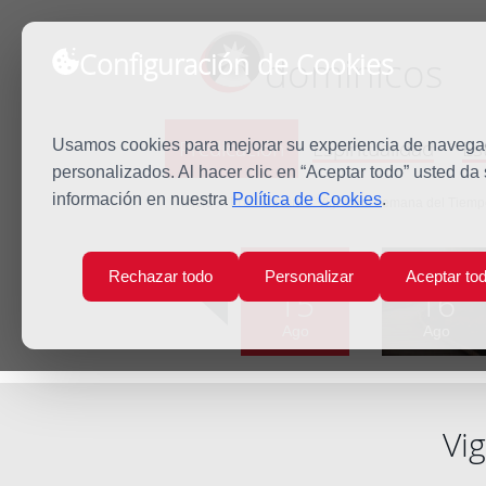
Configuración de Cookies
dominicos
Predicación
Espiritualidad
Es
Usamos cookies para mejorar su experiencia de navegaci
personalizados. Al hacer clic en “Aceptar todo” usted da
información en nuestra
Política de Cookies
.
Inicio
Predicación
Vigésima semana del Tiempo
Lun
Mar
Rechazar todo
Personalizar
Aceptar to
15
16
Ago
Ago
Vi