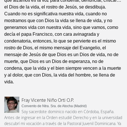
que alzamos es la voz para condenar, denunciar, criticar…
el Dios de la vida, el rostro de Jesús, se desdibuja.
Cuando no es significativa nuestra vida, cuando no
mostramos que con Dios la vida se llena de vida, y no
generamos vida con nuestra vida, sino que vamos, como
decía el papa Francisco, con cara avinagrada y
condenatoria, entonces, lo que se pervierte es el mismo
rostro de Dios, el mismo mensaje del Evangelio, el
mensaje de Jesús de que Dios es un Dios de vida, no de
muerte, que Dios es un Dios de esperanza, no de
condena, que la vida y el bien siempre vencen a la muerte
y al dolor, que con Dios, la vida del hombre, se llena de
vida.
Fray Vicente Niño Orti O.P.
Convento de Ntra. Sra. de Atocha (Madrid)
Soy sacerdote dominico nacido en Córdoba, España.
Antes de ingresar en la Orden estudié Derecho y en la universidad
descubrí mi vocación a través de la Pastoral Juvenil Dominicana. Ya