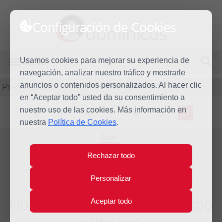
Configuración de Cookies
dominicos
Usamos cookies para mejorar su experiencia de
MENÚ
navegación, analizar nuestro tráfico y mostrarle
Predicación
anuncios o contenidos personalizados. Al hacer clic
en “Aceptar todo” usted da su consentimiento a
nuestro uso de las cookies. Más información en
L
M
X
J
V
S
D
nuestra
Política de Cookies
.
Dom
9
Rechazar todo
Jun
2013
Personalizar
Homilía X Domingo del tiempo
Aceptar todo