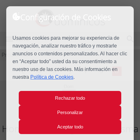
Configuración de Cookies
dominicos
Usamos cookies para mejorar su experiencia de
MENÚ
navegación, analizar nuestro tráfico y mostrarle
Predicación
anuncios o contenidos personalizados. Al hacer clic
en “Aceptar todo” usted da su consentimiento a
nuestro uso de las cookies. Más información en
L
M
X
J
V
S
D
nuestra
Política de Cookies
.
Dom
9
Rechazar todo
Mar
2014
Personalizar
Homilía I Domingo de Cuaresma
Aceptar todo