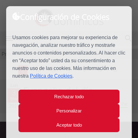
Configuración de Cookies
dominicos
Usamos cookies para mejorar su experiencia de
MENÚ
navegación, analizar nuestro tráfico y mostrarle
Predicación
anuncios o contenidos personalizados. Al hacer clic
en “Aceptar todo” usted da su consentimiento a
nuestro uso de las cookies. Más información en
L
M
X
J
V
S
D
nuestra
Política de Cookies
.
Lun
Evangelio del día
3
Rechazar todo
Mar
Octava semana T.O. - Inicio de la Cuaresma - Año Par
2014
Personalizar
Aceptar todo