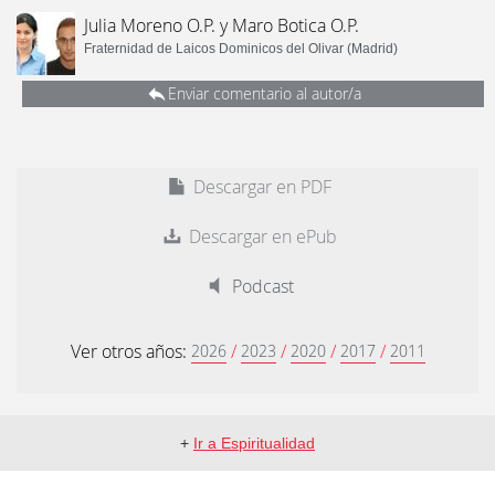
Julia Moreno O.P. y Maro Botica O.P.
Fraternidad de Laicos Dominicos del Olivar (Madrid)
Enviar comentario al autor/a
Descargar en PDF
Descargar en ePub
Podcast
Ver otros años:
/
/
/
/
2026
2023
2020
2017
2011
+
Ir a Espiritualidad