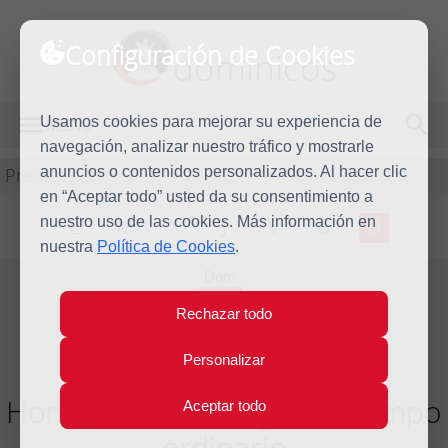
Configuración de Cookies
dominicos
Usamos cookies para mejorar su experiencia de
MENÚ
navegación, analizar nuestro tráfico y mostrarle
Predicación
anuncios o contenidos personalizados. Al hacer clic
en “Aceptar todo” usted da su consentimiento a
nuestro uso de las cookies. Más información en
L
M
X
J
V
S
D
nuestra
Política de Cookies
.
Dom
6
Rechazar todo
Jul
2014
Personalizar
Homilía XIV Domingo del tiempo
Aceptar todo