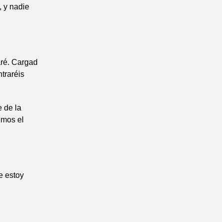
, y nadie
aré. Cargad
traréis
e de la
emos el
e estoy