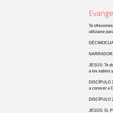
Evangel
Te ofrecemos
utilizarse pa
DÉCIMOCUAR
NARRADOR: E
JESÚS: Te doy
a los sabios 
DISCÍPULO 1º
a conocer a 
DISCÍPULO 2º:
JESÚS: Si, Pa