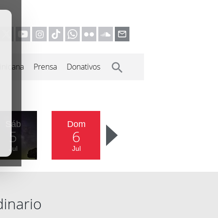
inicana
Prensa
Donativos
Sáb
Dom
5
6
Jul
Jul
dinario