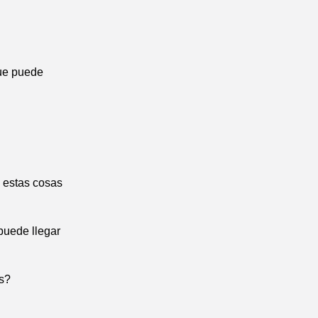
que puede
o estas cosas
puede llegar
ás?