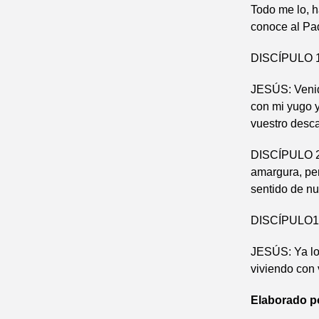
Todo me lo, h
conoce al Padr
DISCÍPULO 1º
JESÚS: Venid 
con mi yugo 
vuestro desca
DISCÍPULO 2º:
amargura, per
sentido de nu
DISCÍPULO1º:
JESÚS: Ya lo
viviendo con v
Elaborado p