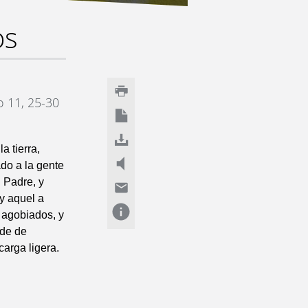
os
o 11, 25-30
a tierra,
do a la gente
i Padre, y
y aquel a
y agobiados, y
lde de
carga ligera.