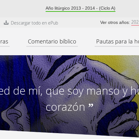
Año litúrgico 2013 - 2014 - (Ciclo A)
202
Descargar todo en ePub
Ver otros años:
ras
Comentario bíblico
Pautas para la h
d de mí, que soy manso y h
corazón
”