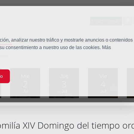
Entorno seguro
tudio
ón, analizar nuestro tráfico y mostrarle anuncios o contenidos
Quiénes somos
Misión
Vocaciones
Familia Dom
 su consentimiento a nuestro uso de las cookies. Más
nario
Mié
Jue
Vie
do
2
3
4
Jul
Jul
Jul
milía XIV Domingo del tiempo or