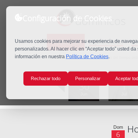
Configuración de Cookies
dominicos
Predicación
Espiritualidad
Es
Usamos cookies para mejorar su experiencia de navegaci
personalizados. Al hacer clic en “Aceptar todo” usted da
información en nuestra
Política de Cookies
.
Inicio
Predicación
XIV Domingo del tiempo ordi
Lun
Mar
Rechazar todo
Personalizar
Aceptar to
30
1
Jun
Jul
Ho
Dom
6