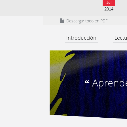
Jul
2014
Descargar todo en PDF
Introducción
Lectu
Aprende
“