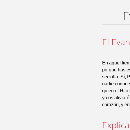
E
El Evan
En aquel tiem
porque has es
sencilla. Sí,
nadie conoce 
quien el Hijo
yo os aliviar
corazón, y en
Explic