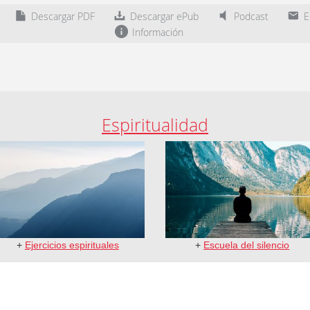
Descargar PDF
Descargar ePub
Podcast
En
Información
Espiritualidad
+
Ejercicios espirituales
+
Escuela del silencio