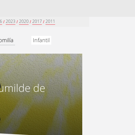
6
2023
2020
2017
2011
/
/
/
/
omilía
Infantil
umilde de