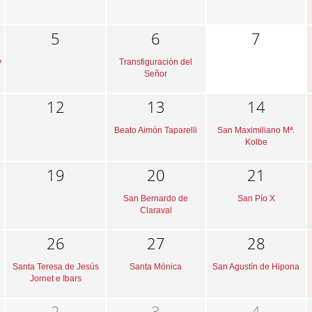
5
6
7
y
Transfiguración del
Señor
12
13
14
Beato Aimón Taparelli
San Maximiliano Mª.
Kolbe
19
20
21
San Bernardo de
San Pío X
Claraval
26
27
28
Santa Teresa de Jesús
Santa Mónica
San Agustín de Hipona
Jornet e Ibars
2
3
4