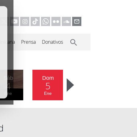
inicana
Prensa
Donativos
Sáb
Dom
4
5
Ene
Ene
d