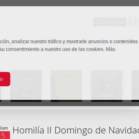
Entorno seguro
tudio
ón, analizar nuestro tráfico y mostrarle anuncios o contenidos
Quiénes somos
Misión
Vocaciones
Familia Dom
 su consentimiento a nuestro uso de las cookies. Más
Mié
Jue
Vie
do
1
2
3
Ene
Ene
Ene
Homilía II Domingo de Navida
Dom
5