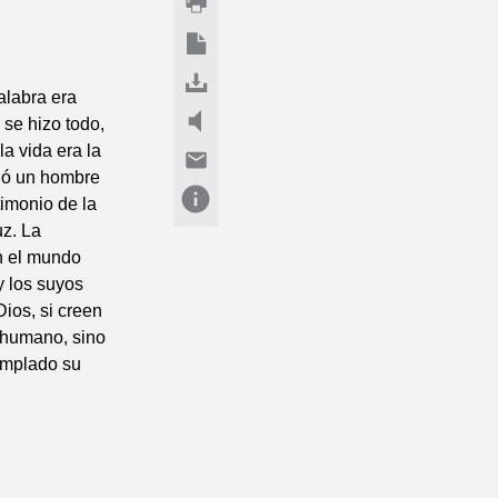
aalabra era
 se hizo todo,
la vida era la
rgió un hombre
timonio de la
uz. La
n el mundo
y los suyos
Dios, si creen
 humano, sino
emplado su