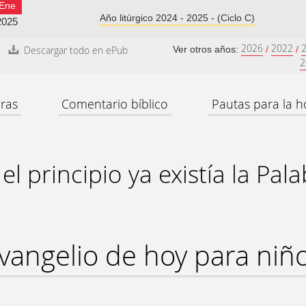
Ene
Año litúrgico 2024 - 2025 - (Ciclo C)
2025
2026
2022
Descargar todo en ePub
Ver otros años:
/
/
2
ras
Comentario bíblico
Pautas para la h
el principio ya existía la Pal
vangelio de hoy para niñ