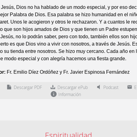
 Jesús, Dios no ha hablado de un modo especial, y por eso de
ejor Palabra de Dios. Esa palabra se hizo humanidad en el niñ
ret. Unos le acogieron y otros le rechazaron. Y a cuantos le rec
to que son hijos amados de Dios y que tienen un Padre estupe
Jesús, no lo podrán saber, pero con todo, también ellos son hij
ierto es que Dios vino a vivir con nosotros, a través de Jesús. E
o su tienda entre nosotros. Se hizo muy cercano. Cada año en 
e modo especial y con alegría hacemos una fiesta grande.
or:
Fr. Emilio Díez Ordóñez y Fr. Javier Espinosa Fernández
Descargar PDF
Descargar ePub
Podcast
En
Información
Espiritualidad