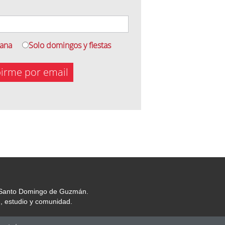
mana
Solo domingos y fiestas
birme por email
or Santo Domingo de Guzmán.
, estudio y comunidad.