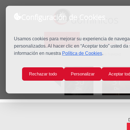
Configuración de Cookies
dominicos
Predicación
Espiritualidad
Es
Usamos cookies para mejorar su experiencia de navegaci
personalizados. Al hacer clic en “Aceptar todo” usted da
información en nuestra
Política de Cookies
.
Inicio
Predicación
II Domingo de Navidad
Lun
Mar
Rechazar todo
Personalizar
Aceptar to
30
31
Dic
Dic