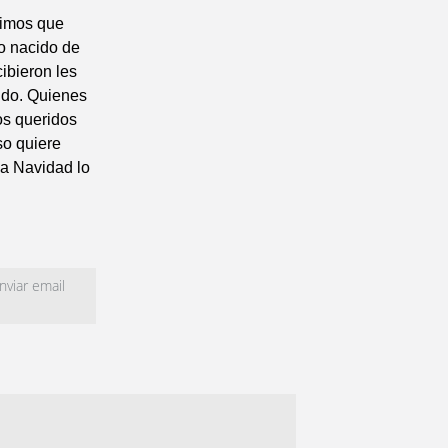
cimos que
o nacido de
ibieron les
ndo. Quienes
os queridos
so quiere
la Navidad lo
viar email