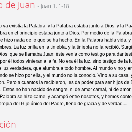
o de Juan
- Juan 1, 1-18
o ya existía la Palabra, y la Palabra estaba junto a Dios, y la P
bra en el principio estaba junto a Dios. Por medio de la Palabra
 se hizo nada de lo que se ha hecho. En la Palabra había vida, y 
bres. La luz brilla en la tiniebla, y la tiniebla no la recibió. Su
ios, que se llamaba Juan: éste venía como testigo para dar tes
por él todos vinieran a la fe. No era él la luz, sino testigo de la l
a luz verdadera, que alumbra a todo hombre. Al mundo vino y e
ndo se hizo por ella, y el mundo no la conoció. Vino a su casa, 
on. Pero a cuantos la recibieron, les da poder para ser hijos de 
 Estos no han nacido de sangre, ni de amor carnal, ni de amor
 Palabra se hizo carne, y acampó entre nosotros, y hemos cont
 propia del Hijo único del Padre, lleno de gracia y de verdad....
ación