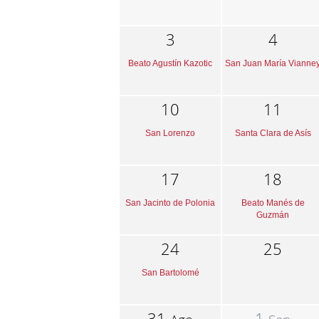
3
4
Beato Agustín Kazotic
San Juan María Vianne
10
11
San Lorenzo
Santa Clara de Asís
17
18
San Jacinto de Polonia
Beato Manés de
Guzmán
24
25
San Bartolomé
31
1