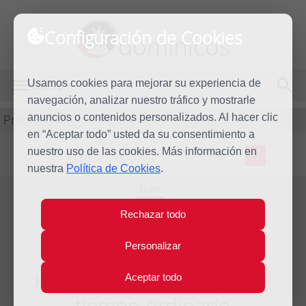
Configuración de Cookies
dominicos
Usamos cookies para mejorar su experiencia de
MENÚ
navegación, analizar nuestro tráfico y mostrarle
Predicación
anuncios o contenidos personalizados. Al hacer clic
en “Aceptar todo” usted da su consentimiento a
nuestro uso de las cookies. Más información en
L
M
X
J
V
S
D
nuestra
Política de Cookies
.
Dom
4
Rechazar todo
Nov
2018
Personalizar
Homilía XXXI Domingo del
Aceptar todo