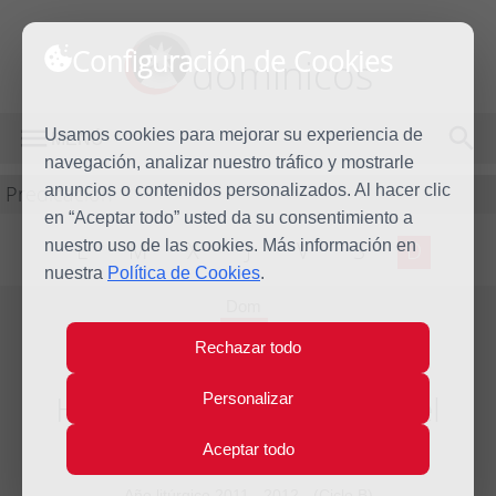
Configuración de Cookies
dominicos
Usamos cookies para mejorar su experiencia de
MENÚ
navegación, analizar nuestro tráfico y mostrarle
Predicación
anuncios o contenidos personalizados. Al hacer clic
en “Aceptar todo” usted da su consentimiento a
nuestro uso de las cookies. Más información en
L
M
X
J
V
S
D
nuestra
Política de Cookies
.
Dom
4
Rechazar todo
Nov
2012
Homilía XXXI Domingo del
Personalizar
tiempo ordinario
Aceptar todo
Año litúrgico 2011 - 2012 - (Ciclo B)