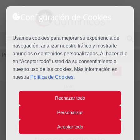
Configuración de Cookies
dominicos
Usamos cookies para mejorar su experiencia de
MENÚ
navegación, analizar nuestro tráfico y mostrarle
Predicación
anuncios o contenidos personalizados. Al hacer clic
en “Aceptar todo” usted da su consentimiento a
nuestro uso de las cookies. Más información en
L
M
X
J
V
S
D
nuestra
Política de Cookies
.
Dom
4
Rechazar todo
Nov
2012
Personalizar
Homilía XXXI Domingo del
Aceptar todo