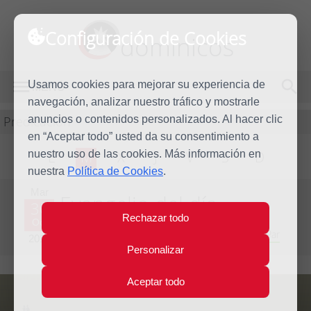
Configuración de Cookies
dominicos
Usamos cookies para mejorar su experiencia de
MENÚ
navegación, analizar nuestro tráfico y mostrarle
Predicación
anuncios o contenidos personalizados. Al hacer clic
en “Aceptar todo” usted da su consentimiento a
nuestro uso de las cookies. Más información en
L
M
X
J
V
S
D
nuestra
Política de Cookies
.
Mar
Evangelio del día
30
Rechazar todo
Oct
Trigésima semana del Tiempo Ordinario - Año Par
2012
Personalizar
Aceptar todo