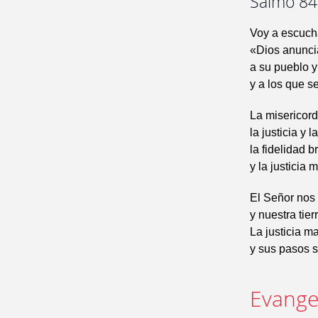
Salmo 84,
Voy a escucha
«Dios anunci
a su pueblo 
y a los que s
La misericord
la justicia y 
la fidelidad br
y la justicia 
El Señor nos d
y nuestra tier
La justicia m
y sus pasos s
Evangel