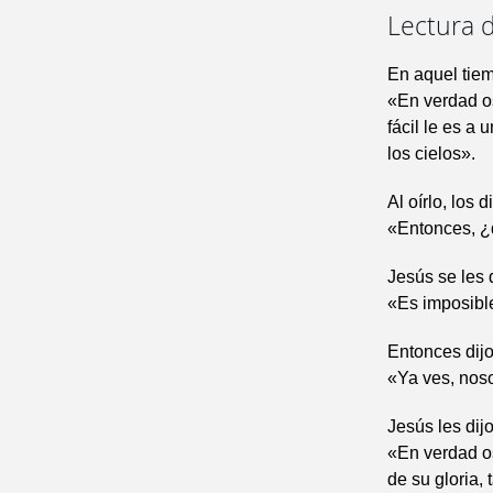
Lectura 
En aquel tiem
«En verdad os
fácil le es a 
los cielos».
Al oírlo, los 
«Entonces, ¿
Jesús se les 
«Es imposible
Entonces dij
«Ya ves, noso
Jesús les dijo
«En verdad os
de su gloria,