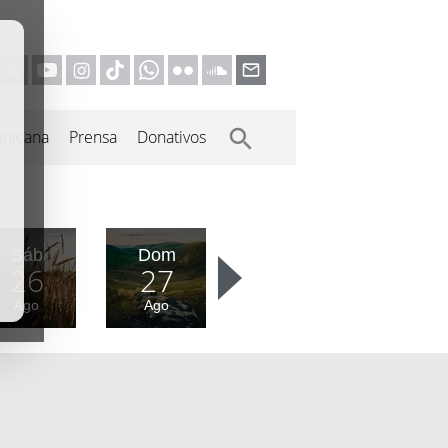
inicana
Prensa
Donativos
Sáb
Dom
26
27
Ago
Ago