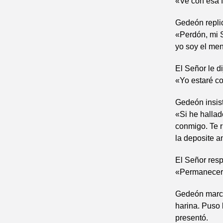
«Ve con esa f
Gedeón repli
«Perdón, mi S
yo soy el men
El Señor le di
«Yo estaré c
Gedeón insist
«Si he hallad
conmigo. Te r
la deposite an
El Señor res
«Permaneceré
Gedeón march
harina. Puso l
presentó.