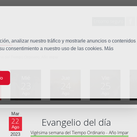
Entorno seguro
tudio
ón, analizar nuestro tráfico y mostrarle anuncios o contenidos
Quiénes somos
Misión
Vocaciones
Familia Dom
 su consentimiento a nuestro uso de las cookies. Más
na del Tiempo Ordinario, Año impar
Mié
Jue
Vie
do
23
24
25
Ago
Ago
Ago
Mar
Evangelio del día
22
Ago
Vigésima semana del Tiempo Ordinario - Año Impar
2023