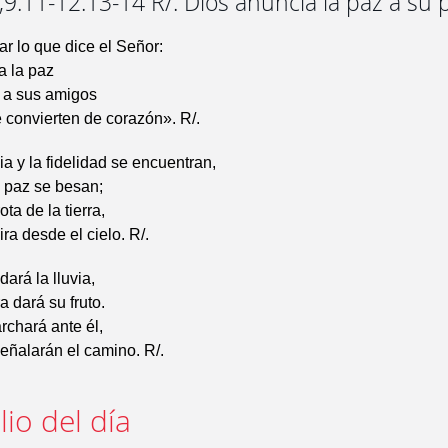
9.11-12.13-14 R/. Dios anuncia la paz a su
r lo que dice el Señor:
a la paz
y a sus amigos
e convierten de corazón». R/.
ia y la fidelidad se encuentran,
la paz se besan;
ota de la tierra,
mira desde el cielo. R/.
ará la lluvia,
ra dará su fruto.
archará ante él,
eñalarán el camino. R/.
io del día