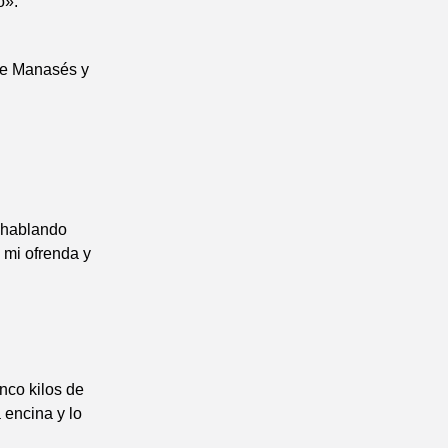
o».
 de Manasés y
s hablando
a mi ofrenda y
nco kilos de
a encina y lo