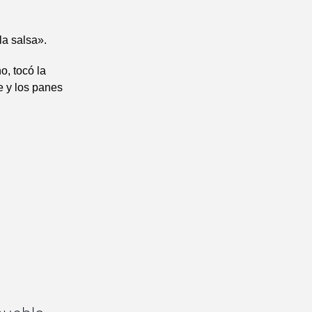
la salsa».
o, tocó la
e y los panes