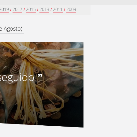
2019
2017
2015
2013
2011
2009
/
/
/
/
/
e Agosto)
seguido
”