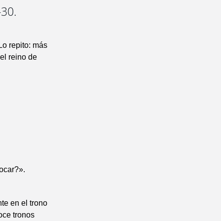
-30.
Lo repito: más
 el reino de
ocar?».
te en el trono
oce tronos