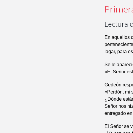
Primer
Lectura d
En aquellos d
perteneciente
lagar, para e
Se le apareció
«El Señor est
Gedeón respo
«Perdón, mi s
¿Dónde están 
Señor nos hi
entregado en
El Señor se vo