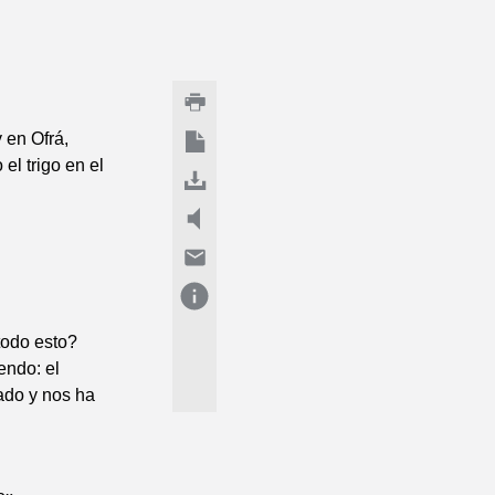
 en Ofrá,
el trigo en el
todo esto?
endo: el
ado y nos ha