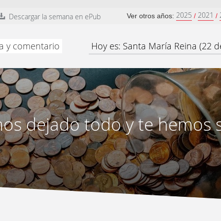
2025
2021
Descargar la semana en ePub
Ver otros años:
/
/
ía y comentario
Hoy es: Santa María Reina (22 d
os dejado todo y te hemos 