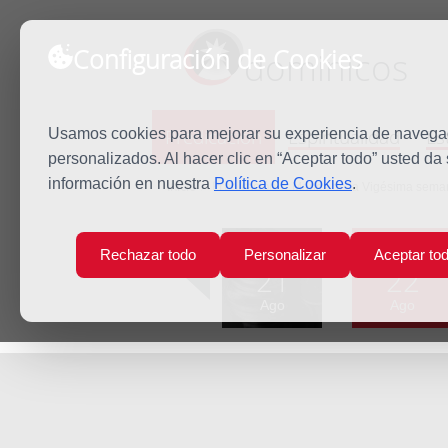
Configuración de Cookies
dominicos
Predicación
Espiritualidad
Es
Usamos cookies para mejorar su experiencia de navegaci
personalizados. Al hacer clic en “Aceptar todo” usted da
información en nuestra
Política de Cookies
.
Inicio
Predicación
Martes de la Vigésima sema
Lun
Mar
Rechazar todo
Personalizar
Aceptar to
21
22
Ago
Ago