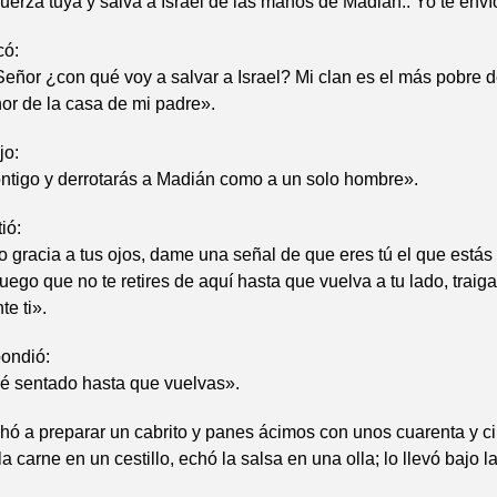
uerza tuya y salva a Israel de las manos de Madián.. Yo te enví
có:
eñor ¿con qué voy a salvar a Israel? Mi clan es el más pobre
or de la casa de mi padre».
jo:
ontigo y derrotarás a Madián como a un solo hombre».
ió:
o gracia a tus ojos, dame una señal de que eres tú el que está
uego que no te retires de aquí hasta que vuelva a tu lado, traig
te ti».
pondió:
 sentado hasta que vuelvas».
ó a preparar un cabrito y panes ácimos con unos cuarenta y ci
a carne en un cestillo, echó la salsa en una olla; lo llevó bajo l