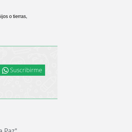
os o tierras,
Suscribirme
a Paz"