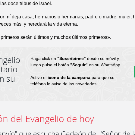
las doce tribus de Israel.
or mí deja casa, hermanos o hermanas, padre o madre, mujer, hij
 veces más, y heredará la vida eterna.
primeros serán últimos y muchos últimos primeros».
ngelio
Haga click en
"Suscribirme"
desde su móvil y
luego pulse el botón
"Seguir"
en su WhatsApp.
tario
en su
Active el
icono de la campana
para que su
teléfono le avise de las novedades.
ón del Evangelio de hoy
 envío" que escucha Gedeón del "Señor de l