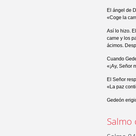
El ángel de D
«Coge la carn
Así lo hizo. 
carne y los p
ácimos. Desp
Cuando Gedeón
«¡Ay, Señor m
El Señor res
«La paz conti
Gedeón erigió
Salmo 