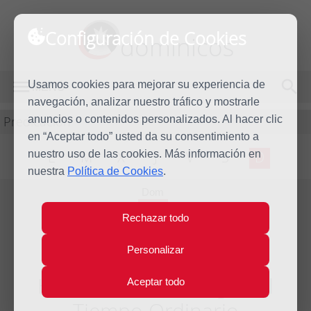
Configuración de Cookies
dominicos
Usamos cookies para mejorar su experiencia de
MENÚ
navegación, analizar nuestro tráfico y mostrarle
Predicación
anuncios o contenidos personalizados. Al hacer clic
en “Aceptar todo” usted da su consentimiento a
nuestro uso de las cookies. Más información en
L
M
X
J
V
S
D
nuestra
Política de Cookies
.
Dom
29
Rechazar todo
Ago
2010
Personalizar
Homilía XXII Domingo del
Aceptar todo