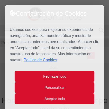
Configuración de Cookies
dominicos
Usamos cookies para mejorar su experiencia de
MENÚ
navegación, analizar nuestro tráfico y mostrarle
Predicación
anuncios o contenidos personalizados. Al hacer clic
en “Aceptar todo” usted da su consentimiento a
nuestro uso de las cookies. Más información en
L
M
X
J
V
S
D
nuestra
Política de Cookies
.
Dom
28
Rechazar todo
Jun
2015
Personalizar
Homilía XIII Domingo del tiempo
Aceptar todo