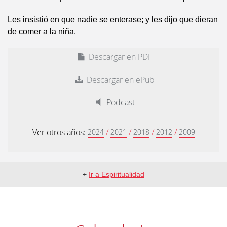
Les insistió en que nadie se enterase; y les dijo que dieran
de comer a la niña.
Descargar en PDF
Descargar en ePub
Podcast
Ver otros años:
/
/
/
/
2024
2021
2018
2012
2009
+
Ir a Espiritualidad