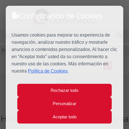
Configuración de Cookies
dominicos
Usamos cookies para mejorar su experiencia de
MENÚ
navegación, analizar nuestro tráfico y mostrarle
Predicación
anuncios o contenidos personalizados. Al hacer clic
en “Aceptar todo” usted da su consentimiento a
nuestro uso de las cookies. Más información en
L
M
X
J
V
S
D
nuestra
Política de Cookies
.
Dom
25
Rechazar todo
Feb
2024
Personalizar
Homilía II Domingo de Cuaresma
Aceptar todo