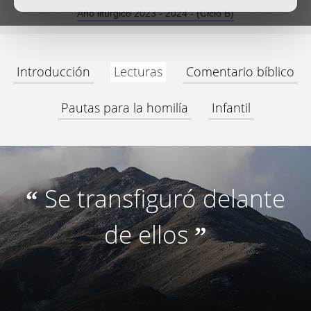
Año litúrgico 2023 - 2024 - (Ciclo B)
Introducción
Lecturas
Comentario bíblico
Pautas para la homilía
Infantil
Se transfiguró delante
“
de ellos
”