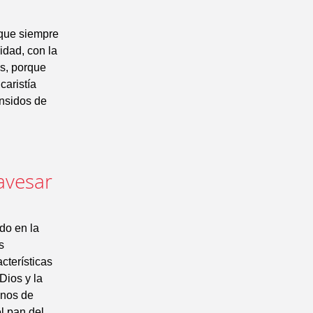
 que siempre
dad, con la
os, porque
caristía
ansidos de
ravesar
do en la
s
cterísticas
Dios y la
enos de
l pan del