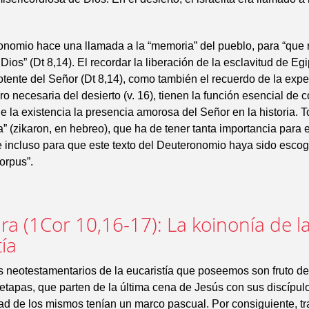
onomio hace una llamada a la “memoria” del pueblo, para “que 
 Dios” (Dt 8,14). El recordar la liberación de la esclavitud de Eg
tente del Señor (Dt 8,14), como también el recuerdo de la expe
ro necesaria del desierto (v. 16), tienen la función esencial de
 la existencia la presencia amorosa del Señor en la historia. T
 (zikaron, en hebreo), que ha de tener tanta importancia para e
 e incluso para que este texto del Deuteronomio haya sido escog
Corpus”.
ura (1Cor 10,16-17): La koinonía de l
ía
s neotestamentarios de la eucaristía que poseemos son fruto d
r etapas, que parten de la última cena de Jesús con sus discípul
idad de los mismos tenían un marco pascual. Por consiguiente, tra