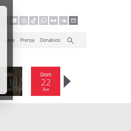
inicana
Prensa
Donativos
Sáb
Dom
21
22
Jun
Jun