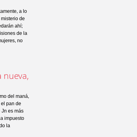
amente, a lo
 misterio de
edarán ahí;
isiones de la
mujeres, no
a nueva,
ismo del maná,
e el pan de
e Jn es más
 ha impuesto
do la