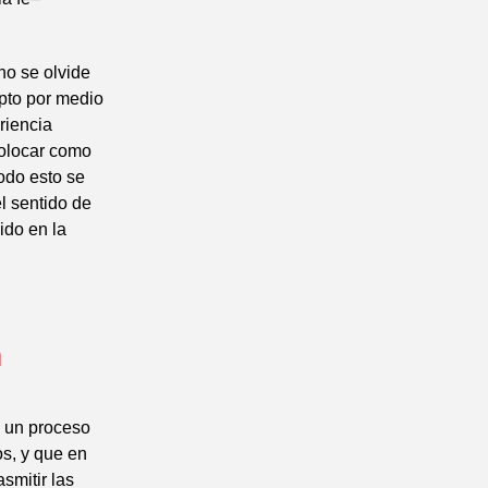
no se olvide
ipto por medio
riencia
 colocar como
odo esto se
l sentido de
ido en la
a
e un proceso
os, y que en
smitir las