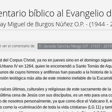
tario bíblico al Evangelio 
ray Miguel de Burgos Núñez O.P. - (1944 - 
 ver el comentario de:
Fr. Gerardo Sánchez Mielgo O.P. - (1937 - 2019
ad del Corpus Christi, ya no en jueves sino en el domingo siguie
r Urbano IV en 1264, quien le encomendó a Santo Tomás de Aqui
unos de cuyos himnos y antífonas han pasado a la historia de la 
sión teológica más alta de este misterio inefable de la Eucarist
 raíces últimas, culturales y religiosas de este sacramento de la 
a última cena de Jesús con sus discípulos, es un reto para una 
 de nosotros personalmente, ya que como dice el Vaticano II, e
 como la «culminación de toda la vida cristiana» (LG 11) y ta