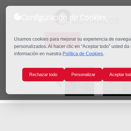
Configuración de Cookies
dominicos
Predicación
Espiritualidad
Es
Usamos cookies para mejorar su experiencia de navegaci
personalizados. Al hacer clic en “Aceptar todo” usted da
información en nuestra
Política de Cookies
.
Inicio
Predicación
Corpus Christi
Lun
Mar
Rechazar todo
Personalizar
Aceptar to
16
17
Jun
Jun