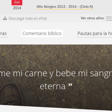
Jun
Año litúrgico 2013 - 2014 - (Ciclo A)
2014
202
Descargar todo en ePub
Ver otros años:
ras
Comentario bíblico
Pautas para la h
me mi carne y bebe mi sangr
eterna
”