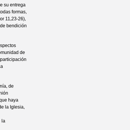
de su entrega
todas formas,
or 11,23-26),
z de bendición
aspectos
 comunidad de
 participación
na
nía, de
nión
 que haya
 la Iglesia,
 la