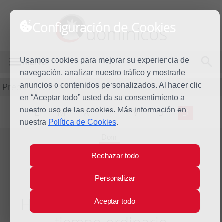
Configuración de Cookies
dominicos
Usamos cookies para mejorar su experiencia de
MENÚ
navegación, analizar nuestro tráfico y mostrarle
Predicación
anuncios o contenidos personalizados. Al hacer clic
en “Aceptar todo” usted da su consentimiento a
nuestro uso de las cookies. Más información en
L
M
X
J
V
S
D
nuestra
Política de Cookies
.
Dom
22
Rechazar todo
Nov
2026
Personalizar
Homilía XXXIV Domingo del
Aceptar todo