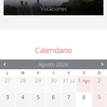
Vocaciones
Calendario
Agosto 2026
L
M
X
J
V
S
D
27
28
29
30
31
1
2
Jul
Ago
3
4
5
6
7
8
9