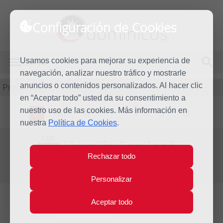
Configuración de Cookies
dominicos
Usamos cookies para mejorar su experiencia de
MENÚ
navegación, analizar nuestro tráfico y mostrarle
Predicación
anuncios o contenidos personalizados. Al hacer clic
en “Aceptar todo” usted da su consentimiento a
nuestro uso de las cookies. Más información en
L
M
X
J
V
S
D
nuestra
Política de Cookies
.
Lun
Homilía San José
19
Rechazar todo
Mar
Año litúrgico 2017 - 2018 - (Ciclo B)
2018
Personalizar
Aceptar todo
Introducción
Lecturas