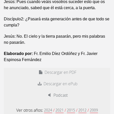
Jesús: Pues cuando veáis vosotros suceder esto que os
he anunciado, sabed que él está cerca, a la puerta.
Discípulo2: ¿Pasará esta generación antes de que todo se
cumpla?
Jesús: No. El cielo y la tierra pasarán, pero mis palabras
no pasarán.
Elaborado por:
Fr. Emilio Díez Ordóñez y Fr. Javier
Espinosa Fernández
Descargar en PDF
Descargar en ePub
Podcast
Ver otros años:
/
/
/
/
2024
2021
2015
2012
2009