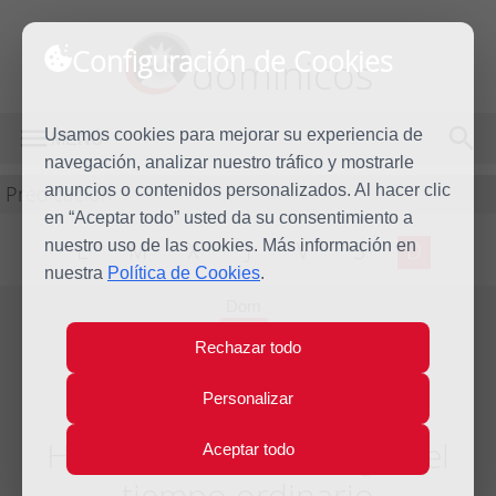
Configuración de Cookies
dominicos
Usamos cookies para mejorar su experiencia de
MENÚ
navegación, analizar nuestro tráfico y mostrarle
Predicación
anuncios o contenidos personalizados. Al hacer clic
en “Aceptar todo” usted da su consentimiento a
nuestro uso de las cookies. Más información en
L
M
X
J
V
S
D
nuestra
Política de Cookies
.
Dom
18
Rechazar todo
Nov
2018
Personalizar
Homilía XXXIII Domingo del
Aceptar todo