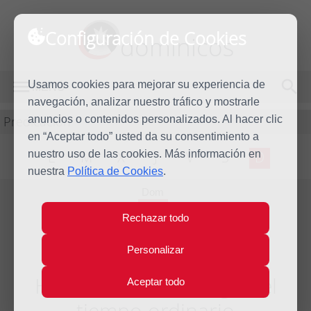
Configuración de Cookies
dominicos
Usamos cookies para mejorar su experiencia de
MENÚ
navegación, analizar nuestro tráfico y mostrarle
Predicación
anuncios o contenidos personalizados. Al hacer clic
en “Aceptar todo” usted da su consentimiento a
nuestro uso de las cookies. Más información en
L
M
X
J
V
S
D
nuestra
Política de Cookies
.
Dom
16
Rechazar todo
Sep
2012
Personalizar
Homilía XXIV Domingo del
Aceptar todo