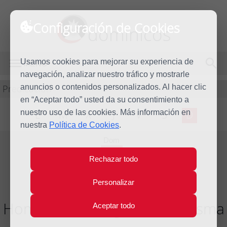
Configuración de Cookies
dominicos
Usamos cookies para mejorar su experiencia de
MENÚ
navegación, analizar nuestro tráfico y mostrarle
Predicación
anuncios o contenidos personalizados. Al hacer clic
en “Aceptar todo” usted da su consentimiento a
nuestro uso de las cookies. Más información en
L
M
X
J
V
S
D
nuestra
Política de Cookies
.
Dom
13
Rechazar todo
Mar
2011
Personalizar
Homilía I Domingo de Cuaresma
Aceptar todo