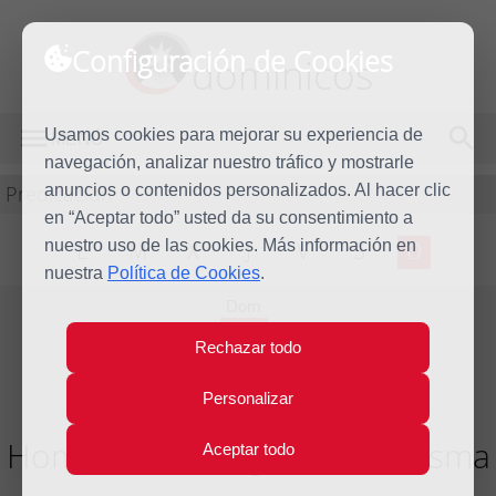
Configuración de Cookies
dominicos
Usamos cookies para mejorar su experiencia de
MENÚ
navegación, analizar nuestro tráfico y mostrarle
Predicación
anuncios o contenidos personalizados. Al hacer clic
en “Aceptar todo” usted da su consentimiento a
nuestro uso de las cookies. Más información en
L
M
X
J
V
S
D
nuestra
Política de Cookies
.
Dom
13
Rechazar todo
Mar
2011
Personalizar
Homilía I Domingo de Cuaresma
Aceptar todo