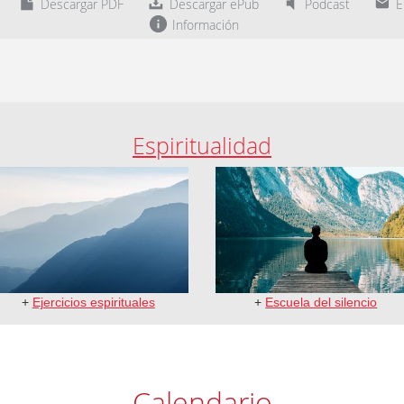
Descargar PDF
Descargar ePub
Podcast
En
Información
Espiritualidad
+
Ejercicios espirituales
+
Escuela del silencio
Calendario