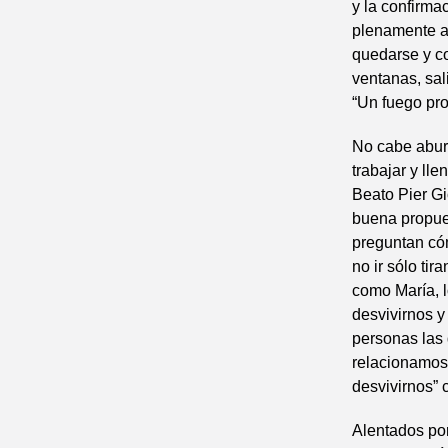
y la confirma
plenamente al
quedarse y co
ventanas, sal
“Un fuego pro
No cabe aburr
trabajar y lle
Beato Pier Gi
buena propue
preguntan cóm
no ir sólo ti
como María, l
desvivirnos y
personas las 
relacionamos.
desvivirnos”
Alentados por