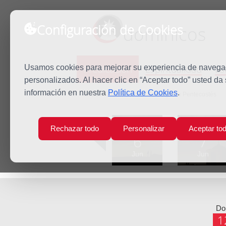
Configuración de Cookies
dominicos
Predicación
Espiritualidad
Es
Usamos cookies para mejorar su experiencia de navegaci
personalizados. Al hacer clic en “Aceptar todo” usted da
información en nuestra
Política de Cookies
.
Inicio
Predicación
Domingo de Pentecostés
Lun
Mar
Rechazar todo
Personalizar
Aceptar to
6
7
Jun
Jun
D
1