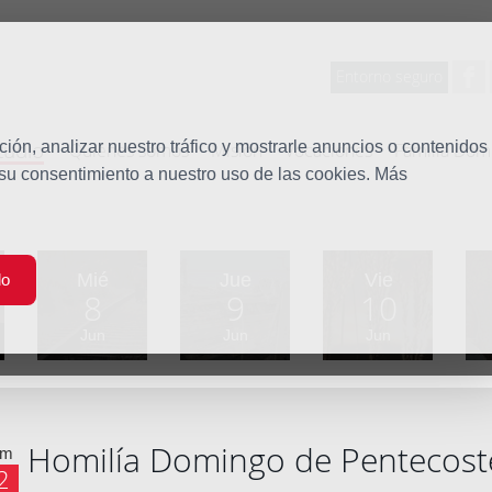
Entorno seguro
tudio
ón, analizar nuestro tráfico y mostrarle anuncios o contenidos
Quiénes somos
Misión
Vocaciones
Familia Dom
 su consentimiento a nuestro uso de las cookies. Más
Mié
Jue
Vie
do
8
9
10
Jun
Jun
Jun
Homilía Domingo de Pentecost
om
2