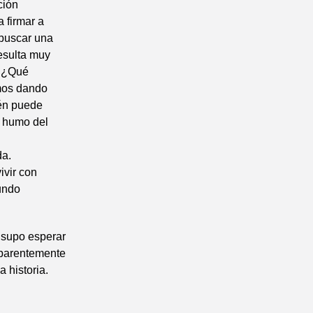
ción
 firmar a
 buscar una
resulta muy
. ¿Qué
mos dando
ién puede
l humo del
da.
ivir con
undo
 supo esperar
Aparentemente
 historia.