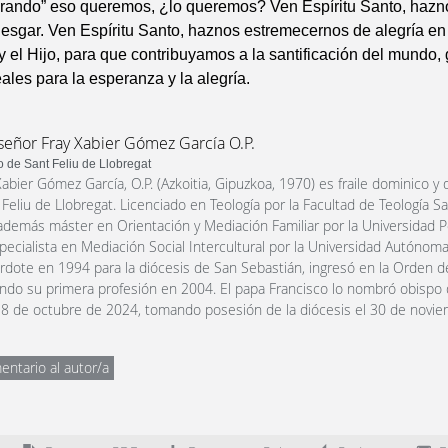
r tirando” eso queremos, ¿lo queremos? Ven Espíritu Santo, haz
riesgar. Ven Espíritu Santo, haznos estremecernos de alegría en
y el Hijo, para que contribuyamos a la santificación del mundo,
eales para la esperanza y la alegría.
eñor Fray Xabier Gómez García O.P.
 de Sant Feliu de Llobregat
Xabier Gómez García, O.P. (Azkoitia, Gipuzkoa, 1970) es fraile dominico 
Feliu de Llobregat. Licenciado en Teología por la Facultad de Teología 
demás máster en Orientación y Mediación Familiar por la Universidad Po
ecialista en Mediación Social Intercultural por la Universidad Autónom
dote en 1994 para la diócesis de San Sebastián, ingresó en la Orden d
ndo su primera profesión en 2004. El papa Francisco lo nombró obispo 
l 8 de octubre de 2024, tomando posesión de la diócesis el 30 de novie
entario al autor/a