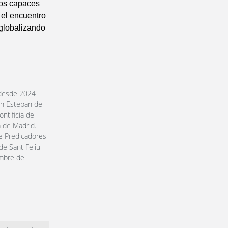
nos capaces
 el encuentro
 globalizando
y desde 2024
San Esteban de
ntificia de
a de Madrid.
e Predicadores
de Sant Feliu
mbre del