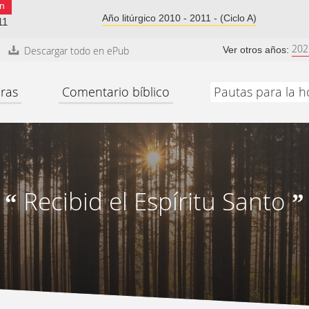
n
Año litúrgico 2010 - 2011 - (Ciclo A)
11
202
Descargar todo en ePub
Ver otros años:
ras
Comentario bíblico
Pautas para la h
Recibid el Espíritu Santo
“
”