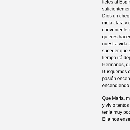
fieles al Esp
suficientemen
Dios un chequ
meta clara y 
conveniente n
quieres hace
nuestra vida 
suceder que s
tiempo irá de
Hermanos, qu
Busquemos con
pasión encen
encendiendo 
Que María, mu
y vivió tant
tenía muy poc
Ella nos ens