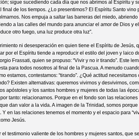
ción; sigue sucediendo cada día que nos abrimos al Espíritu y 
 final de los tiempos. ¿Lo presentimos? El Espíritu Santo vino 
lmarnos. Nos empuja a saltar las barreras del miedo, abriendo 
iendo a las calles del mundo para anunciar el amor de Dios y e
duce otro fuego, una luz produce otra luz”.
imiento ni desesperación en quien tiene el Espíritu de Jesús, 
nar por el Espíritu tiende a reproducir el estilo del joven y laico 
orgio Frassati, quien se propuso: “Vivir y no ir tirando”. Este le
sta para todos nosotros al final de la Pascua. A menudo cuand
o estamos, contestamos: “tirando”. ¿Qué actitud necesitamos c
rando? Existen alternativas: queremos vivirnos y desvivirnos, com
os apóstoles y los santos hombres y mujeres de todas las época
 por tanto: relacionarnos. Porque en el fondo son las relaciones
que dan valor a la vida. A imagen de la Trinidad, somos porque
 Y en las relaciones tenemos el momento y el espacio para “viv
 como Jesús.
 el testimonio valiente de los hombres y mujeres santos, que s