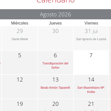
Agosto 2026
Miércoles
Jueves
Viernes
29
30
31
Jul
Santa Marta
San Ignacio de Loyola
5
6
7
y
Transfiguración del
Señor
12
13
14
Beato Aimón Taparelli
San Maximiliano Mª.
Kolbe
19
20
21