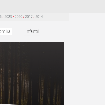
6
2023
2020
2017
2014
/
/
/
/
omilía
Infantil