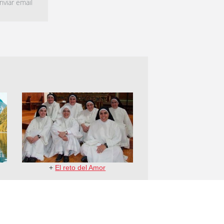
viar email
+
El reto del Amor