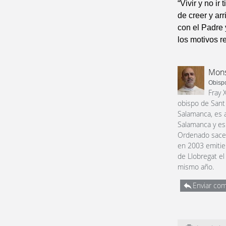
“Vivir y no i
de creer y ar
con el Padre 
los motivos r
Mons
Obispo
Fray 
obispo de Sant 
Salamanca, es a
Salamanca y esp
Ordenado sacer
en 2003 emitie
de Llobregat e
mismo año.
Enviar com