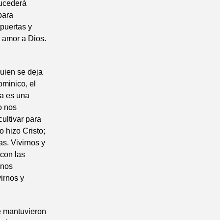
sucederá
para
puertas y
l amor a Dios.
quien se deja
dominico, el
ma es una
o nos
ultivar para
o hizo Cristo;
s. Vivirnos y
 con las
 nos
irnos y
e mantuvieron