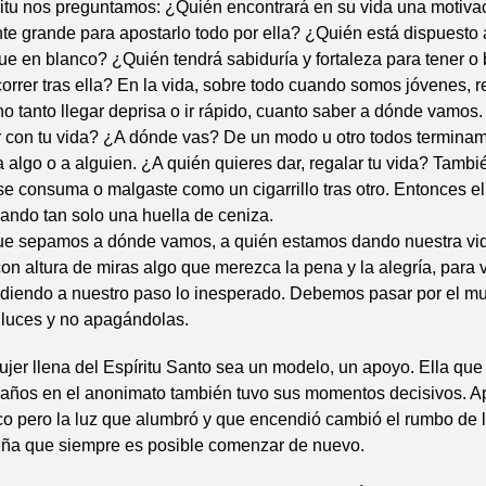
íritu nos preguntamos: ¿Quién encontrará en su vida una motiva
te grande para apostarlo todo por ella? ¿Quién está dispuesto a
e en blanco? ¿Quién tendrá sabiduría y fortaleza para tener o
correr tras ella? En la vida, sobre todo cuando somos jóvenes, 
o tanto llegar deprisa o ir rápido, cuanto saber a dónde vamos
r con tu vida? ¿A dónde vas? De un modo u otro todos termina
a algo o a alguien. ¿A quién quieres dar, regalar tu vida? Tamb
e consuma o malgaste como un cigarrillo tras otro. Entonces e
jando tan solo una huella de ceniza.
e sepamos a dónde vamos, a quién estamos dando nuestra vi
 altura de miras algo que merezca la pena y la alegría, para v
diendo a nuestro paso lo inesperado. Debemos pasar por el m
luces y no apagándolas.
jer llena del Espíritu Santo sea un modelo, un apoyo. Ella que
os años en el anonimato también tuvo sus momentos decisivos. 
o pero la luz que alumbró y que encendió cambió el rumbo de la
eña que siempre es posible comenzar de nuevo.