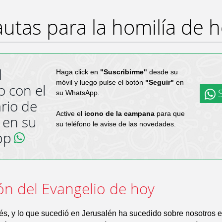
utas para la homilía de 
l
Haga click en
"Suscribirme"
desde su
móvil y luego pulse el botón
"Seguir"
en
o con el
S
su WhatsApp.
rio de
Active el
icono de la campana
para que
 en su
su teléfono le avise de las novedades.
pp
ón del Evangelio de hoy
s, y lo que sucedió en Jerusalén ha sucedido sobre nosotros e