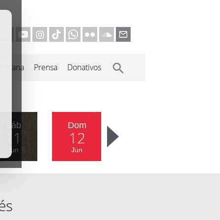
inicana
Prensa
Donativos
Sáb
Dom
11
12
Jun
Jun
és