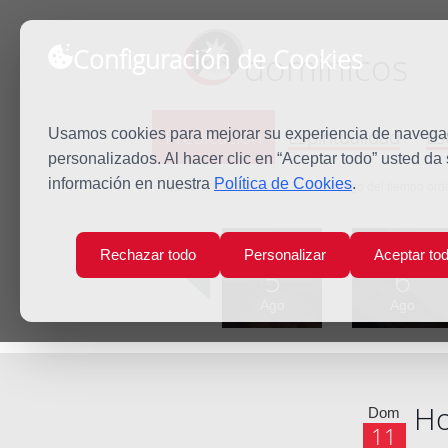
Configuración de Cookies
dominicos
Predicación
Espiritualidad
Es
Usamos cookies para mejorar su experiencia de navegaci
personalizados. Al hacer clic en “Aceptar todo” usted da
información en nuestra
Política de Cookies
.
Inicio
Predicación
XIX Domingo del tiempo ordi
Lun
Mar
Rechazar todo
Personalizar
Aceptar to
5
6
Ago
Ago
Ho
Dom
11