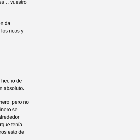
les… vuestro
én da
los ricos y
el hecho de
un absoluto.
nero, pero no
inero se
lrededor:
orque tenía
mos esto de