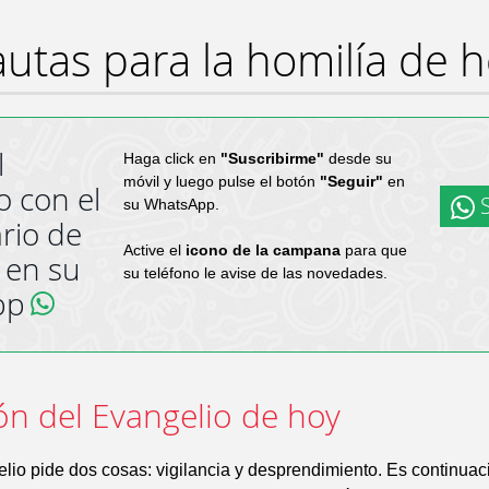
utas para la homilía de 
l
Haga click en
"Suscribirme"
desde su
móvil y luego pulse el botón
"Seguir"
en
o con el
S
su WhatsApp.
rio de
Active el
icono de la campana
para que
 en su
su teléfono le avise de las novedades.
pp
ón del Evangelio de hoy
lio pide dos cosas: vigilancia y desprendimiento. Es continuac