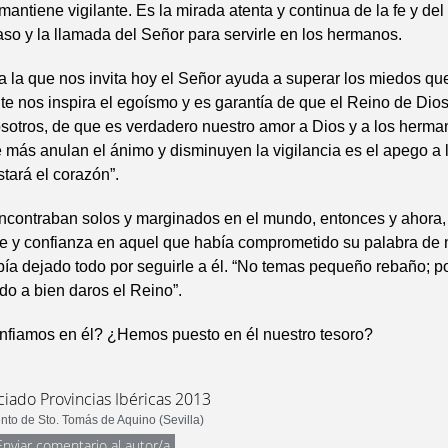
mantiene vigilante. Es la mirada atenta y continua de la fe y de
aso y la llamada del Señor para servirle en los hermanos.
 a la que nos invita hoy el Señor ayuda a superar los miedos qu
 nos inspira el egoísmo y es garantía de que el Reino de Dios
sotros, de que es verdadero nuestro amor a Dios y a los herm
 más anulan el ánimo y disminuyen la vigilancia es el apego a 
stará el corazón”.
ncontraban solos y marginados en el mundo, entonces y ahora,
 fe y confianza en aquel que había comprometido su palabra de
ía dejado todo por seguirle a él. “No temas pequeño rebaño; p
do a bien daros el Reino”.
nfiamos en él? ¿Hemos puesto en él nuestro tesoro?
ciado Provincias Ibéricas 2013
to de Sto. Tomás de Aquino (Sevilla)
Enviar comentario al autor/a