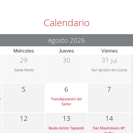
Calendario
Agosto 2026
Miércoles
Jueves
Viernes
29
30
31
Jul
Santa Marta
San Ignacio de Loyola
5
6
7
y
Transfiguración del
Señor
12
13
14
Beato Aimón Taparelli
San Maximiliano Mª.