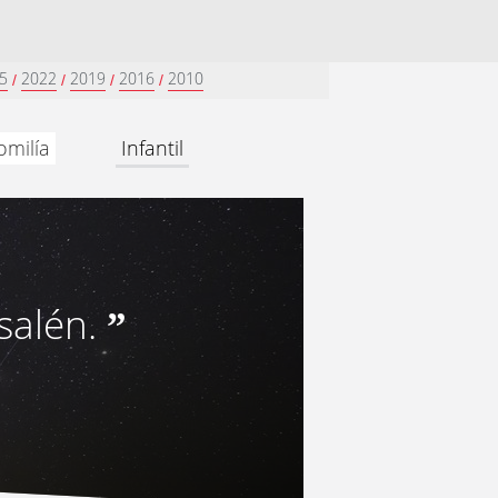
5
2022
2019
2016
2010
/
/
/
/
omilía
Infantil
usalén.
”