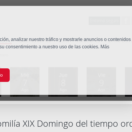
Entorno seguro
tudio
ón, analizar nuestro tráfico y mostrarle anuncios o contenidos
Quiénes somos
Misión
Vocaciones
Familia Dom
 su consentimiento a nuestro uso de las cookies. Más
nario
Mié
Jue
Vie
do
7
8
9
Ago
Ago
Ago
milía XIX Domingo del tiempo or