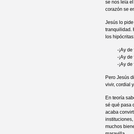
se nos leía e
corazón se en
Jesús lo pide
tranquilidad.
los hipócritas
-¡Ay de 
-¡Ay de
-¡Ay de 
Pero Jesús di
vivir, cordia
En teoría sab
sé qué pasa 
acaba convir
instituciones
muchos biene
maravilla.