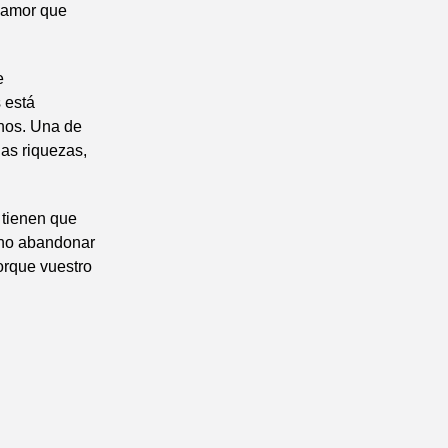
l amor que
e
 está
anos. Una de
las riquezas,
 tienen que
 no abandonar
orque vuestro