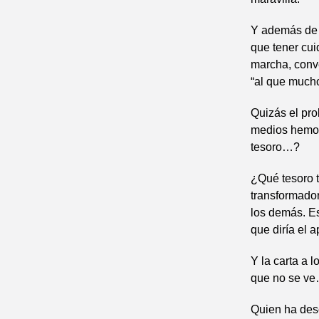
Y además de 
que tener cui
marcha, conv
“al que mucho
Quizás el pro
medios hemos
tesoro…?
¿Qué tesoro t
transformador
los demás. Es
que diría el a
Y la carta a 
que no se ve
Quien ha desc