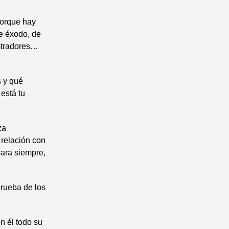
porque hay
de éxodo, de
stradores…
s y qué
está tu
za
 relación con
para siempre,
prueba de los
n él todo su