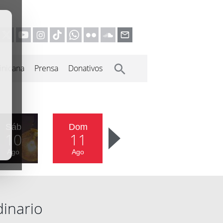
inicana
Prensa
Donativos
Sáb
Dom
10
11
Ago
Ago
dinario