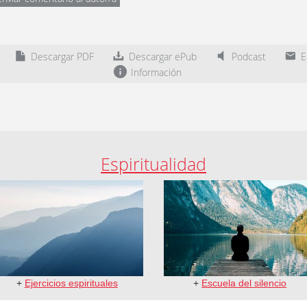
Descargar PDF
Descargar ePub
Podcast
En
Información
Espiritualidad
+
Ejercicios espirituales
+
Escuela del silencio