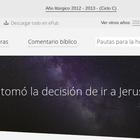
Año litúrgico 2012 - 2013 - (Ciclo C)
202
Descargar todo en ePub
Ver otros años:
ras
Comentario bíblico
Pautas para la h
 tomó la decisión de ir a Jer