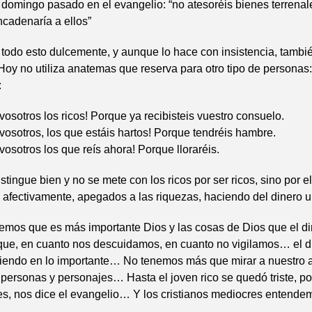
l domingo pasado en el evangelio: “no atesoréis bienes terrena
cadenaría a ellos”
 todo esto dulcemente, y aunque lo hace con insistencia, tambi
 Hoy no utiliza anatemas que reserva para otro tipo de personas: 
:
vosotros los ricos! Porque ya recibisteis vuestro consuelo.
 vosotros, los que estáis hartos! Porque tendréis hambre.
vosotros los que reís ahora! Porque lloraréis.
stingue bien y no se mete con los ricos por ser ricos, sino por 
l y afectivamente, apegados a las riquezas, haciendo del dinero 
emos que es más importante Dios y las cosas de Dios que el di
que, en cuanto nos descuidamos, en cuanto no vigilamos… el d
tiendo en lo importante… No tenemos más que mirar a nuestro a
, personas y personajes… Hasta el joven rico se quedó triste, p
s, nos dice el evangelio… Y los cristianos mediocres entende