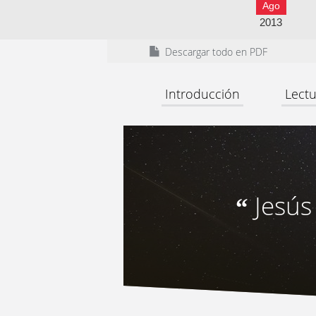
Ago
2013
Descargar todo en PDF
Introducción
Lectu
Jesús
“