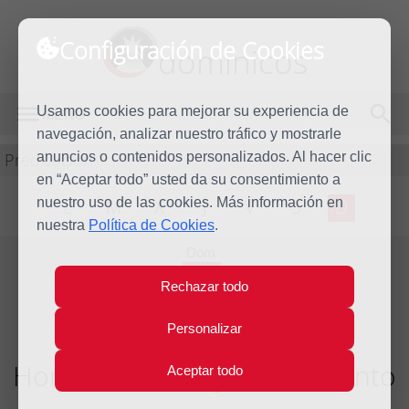
Configuración de Cookies
dominicos
Usamos cookies para mejorar su experiencia de
MENÚ
navegación, analizar nuestro tráfico y mostrarle
Predicación
anuncios o contenidos personalizados. Al hacer clic
en “Aceptar todo” usted da su consentimiento a
nuestro uso de las cookies. Más información en
L
M
X
J
V
S
D
nuestra
Política de Cookies
.
Dom
1
Rechazar todo
Dic
2013
Personalizar
Homilía I Domingo de Adviento
Aceptar todo