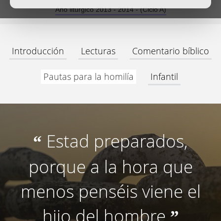
Año litúrgico 2013 - 2014 - (Ciclo A)
Introducción
Lecturas
Comentario bíblico
Pautas para la homilía
Infantil
Estad preparados,
“
porque a la hora que
menos penséis viene el
hijo del hombre
”