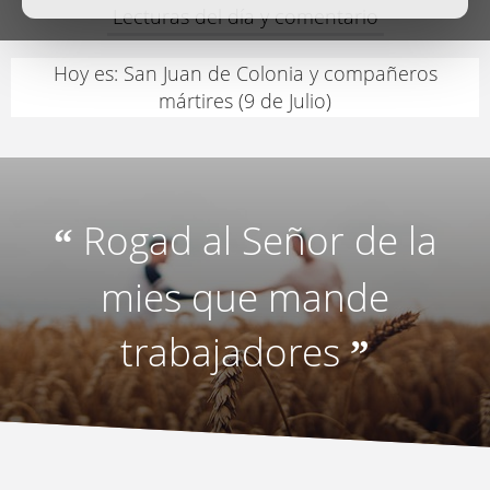
Lecturas del día y comentario
Hoy es: San Juan de Colonia y compañeros
mártires (9 de Julio)
Rogad al Señor de la
“
mies que mande
trabajadores
”