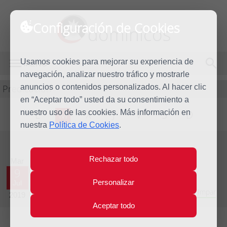
Configuración de Cookies
dominicos
Usamos cookies para mejorar su experiencia de
MENÚ
navegación, analizar nuestro tráfico y mostrarle
Predicación
anuncios o contenidos personalizados. Al hacer clic
en “Aceptar todo” usted da su consentimiento a
nuestro uso de las cookies. Más información en
L
M
X
J
V
S
D
nuestra
Política de Cookies
.
Evangelio del día
Rechazar todo
Mar
9
Personalizar
Jul
Decimocuarta semana del Tiempo Ordinario - Año Impar
2019
Aceptar todo