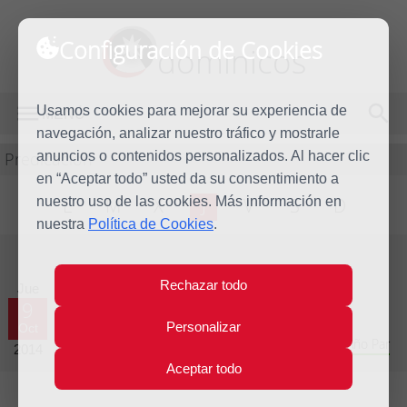
Configuración de Cookies
dominicos
Usamos cookies para mejorar su experiencia de
MENÚ
navegación, analizar nuestro tráfico y mostrarle
Predicación
anuncios o contenidos personalizados. Al hacer clic
en “Aceptar todo” usted da su consentimiento a
nuestro uso de las cookies. Más información en
L
M
X
J
V
S
D
nuestra
Política de Cookies
.
Evangelio del día
Rechazar todo
Jue
9
Personalizar
Oct
Vigésimo séptima semana del Tiempo Ordinario - Año Par
2014
Aceptar todo