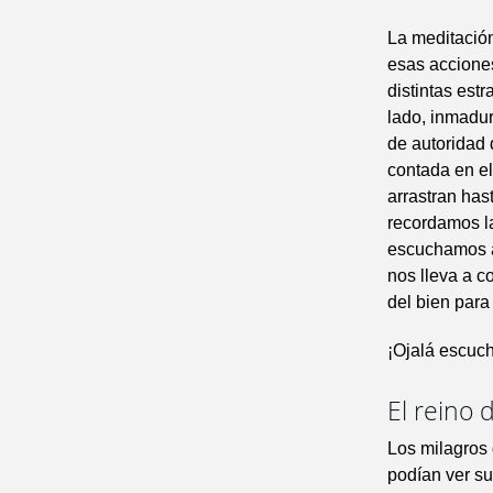
La meditació
esas acciones
distintas est
lado, inmadur
de autoridad 
contada en el
arrastran has
recordamos la
escuchamos a
nos lleva a c
del bien para
¡Ojalá escuc
El reino 
Los milagros 
podían ver su