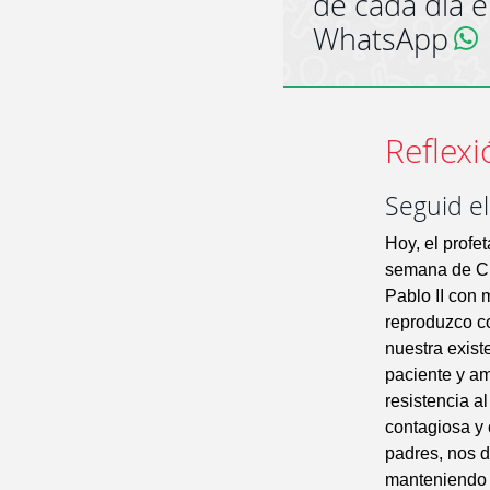
de cada día 
WhatsApp
Reflexi
Seguid el
Hoy, el profe
semana de Cu
Pablo II con 
reproduzco co
nuestra exist
paciente y am
resistencia a
contagiosa y 
padres, nos d
manteniendo a