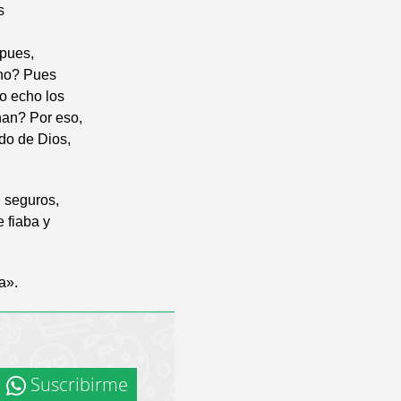
s
 pues,
ino? Pues
o echo los
han? Por eso,
do de Dios,
 seguros,
e fiaba y
a».
Suscribirme