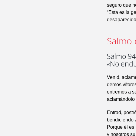
seguro que no
“Esta es la g
desaparecido 
Salmo 
Salmo 94,
«No endu
Venid, aclam
demos vítores
entremos a s
aclamándolo 
Entrad, postr
bendiciendo a
Porque él es 
y nosotros su