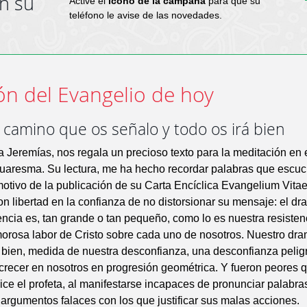
en su
Active el
icono de la campana
para que su
teléfono le avise de las novedades.
ón del Evangelio de hoy
 camino que os señalo y todo os irá bien
ta Jeremías, nos regala un precioso texto para la meditación en 
aresma. Su lectura, me ha hecho recordar palabras que escu
motivo de la publicación de su Carta Encíclica Evangelium Vitae
n libertad en la confianza de no distorsionar su mensaje: el d
encia es, tan grande o tan pequeño, como lo es nuestra resistenc
orosa labor de Cristo sobre cada uno de nosotros. Nuestro dra
l bien, medida de nuestra desconfianza, una desconfianza pelig
crecer en nosotros en progresión geométrica. Y fueron peores 
ice el profeta, al manifestarse incapaces de pronunciar palabra
rgumentos falaces con los que justificar sus malas acciones.