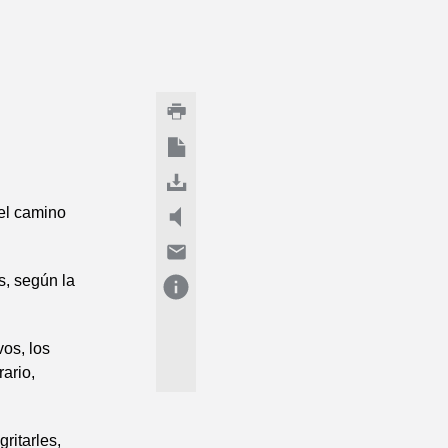
 el camino
s, según la
os, los
rario,
ritarles,