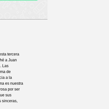
esta tercera
ché a Juan
. Las
rama de
ia a la
ma es nuestra
rosa por ser
que sus
s sinceras,