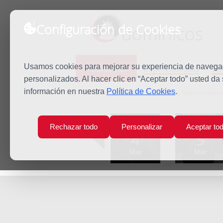
Configuración de Cookies
dominicos
Predicación
Espiritualidad
Es
Usamos cookies para mejorar su experiencia de navegaci
personalizados. Al hacer clic en “Aceptar todo” usted da
información en nuestra
Política de Cookies
.
Inicio
Predicación
Jueves de la Tercera sema
Lun
Mar
Rechazar todo
Personalizar
Aceptar to
4
5
Mar
Mar