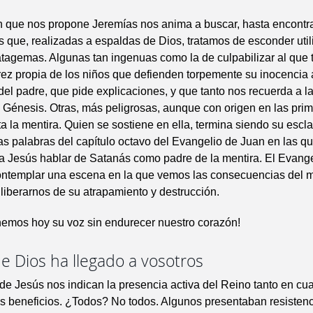
n que nos propone Jeremías nos anima a buscar, hasta encontra
 que, realizadas a espaldas de Dios, tratamos de esconder uti
ratagemas. Algunas tan ingenuas como la de culpabilizar al que
ez propia de los niños que defienden torpemente su inocencia a
del padre, que pide explicaciones, y que tanto nos recuerda a la
 Génesis. Otras, más peligrosas, aunque con origen en las prim
ta la mentira. Quien se sostiene en ella, termina siendo su escl
s palabras del capítulo octavo del Evangelio de Juan en las q
 Jesús hablar de Satanás como padre de la mentira. El Evange
ontemplar una escena en la que vemos las consecuencias del m
 liberarnos de su atrapamiento y destrucción.
hemos hoy su voz sin endurecer nuestro corazón!
de Dios ha llegado a vosotros
de Jesús nos indican la presencia activa del Reino tanto en cu
s beneficios. ¿Todos? No todos. Algunos presentaban resistenc