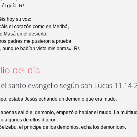
él guía. R/.
is hoy su voz:
áis el corazón como en Meribá,
e Masá en el desierto;
ros padres me pusieron a prueba
, aunque habían visto mis obras». R/.
io del día
del santo evangelio según san Lucas 11,14-
mpo, estaba Jesús echando un demonio que era mudo.
 apenas salió el demonio, empezó a hablar el mudo. La multitu
o algunos de ellos dijeron:
Belzebú, el príncipe de los demonios, echa los demonios».