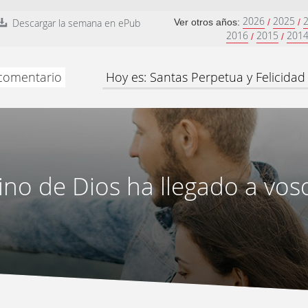
2026
2025
Descargar la semana en ePub
Ver otros años:
/
/
2016
2015
201
/
/
 comentario
Hoy es: Santas Perpetua y Felicidad
eino de Dios ha llegado a vos