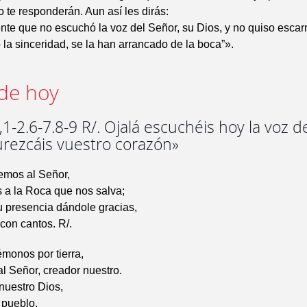
 te responderán. Aun así les dirás:
ente que no escuchó la voz del Señor, su Dios, y no quiso esca
la sinceridad, se la han arrancado de la boca”».
de hoy
1-2.6-7.8-9 R/. Ojalá escuchéis hoy la voz d
rezcáis vuestro corazón»
emos al Señor,
 a la Roca que nos salva;
u presencia dándole gracias,
con cantos. R/.
émonos por tierra,
l Señor, creador nuestro.
nuestro Dios,
 pueblo,