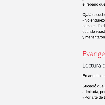
el rebaño que 
Ojalá escuché
«No endurezc
como el día d
cuando vuest
y me tentaron
Evangel
Lectura 
En aquel tie
Sucedió que,
admirada, per
«Por arte de 