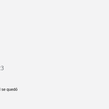
23
d se quedó