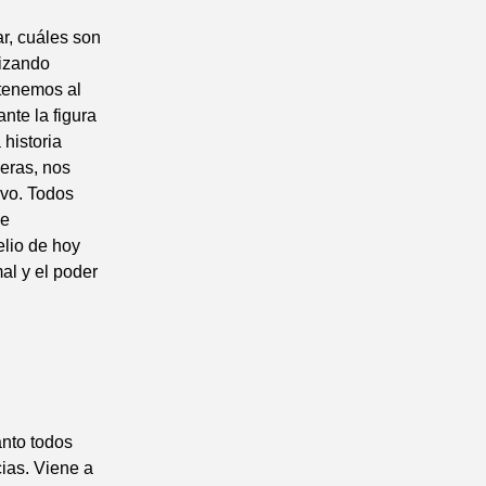
r, cuáles son
lizando
 tenemos al
nte la figura
 historia
eras, nos
avo. Todos
ue
lio de hoy
al y el poder
anto todos
ias. Viene a