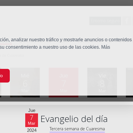
Entorno seguro
tudio
ón, analizar nuestro tráfico y mostrarle anuncios o contenidos
Quiénes somos
Misión
Vocaciones
Familia Dom
 su consentimiento a nuestro uso de las cookies. Más
na de Cuaresma
Mié
Jue
Vie
do
6
7
8
Mar
Mar
Mar
Jue
Evangelio del día
7
Mar
Tercera semana de Cuaresma
2024