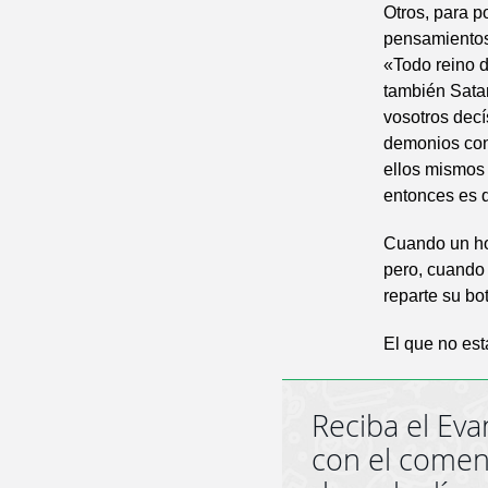
Otros, para p
pensamientos,
«Todo reino d
también Sata
vosotros decí
demonios con 
ellos mismos 
entonces es q
Cuando un ho
pero, cuando 
reparte su bot
El que no es
Reciba el Eva
con el comen