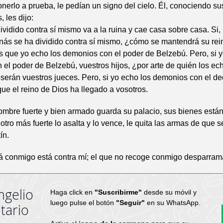
onerlo a prueba, le pedían un signo del cielo. Él, conociendo su
 les dijo:
ividido contra sí mismo va a la ruina y cae casa sobre casa. Si,
nás se ha dividido contra sí mismo, ¿cómo se mantendrá su re
s que yo echo los demonios con el poder de Belzebú. Pero, si y
el poder de Belzebú, vuestros hijos, ¿por arte de quién los ec
serán vuestros jueces. Pero, si yo echo los demonios con el de
ue el reino de Dios ha llegado a vosotros.
mbre fuerte y bien armado guarda su palacio, sus bienes están
otro más fuerte lo asalta y lo vence, le quita las armas de que s
ín.
tá conmigo está contra mí; el que no recoge conmigo desparram
ngelio
Haga click en
"Suscribirme"
desde su móvil y
luego pulse el botón
"Seguir"
en su WhatsApp.
tario