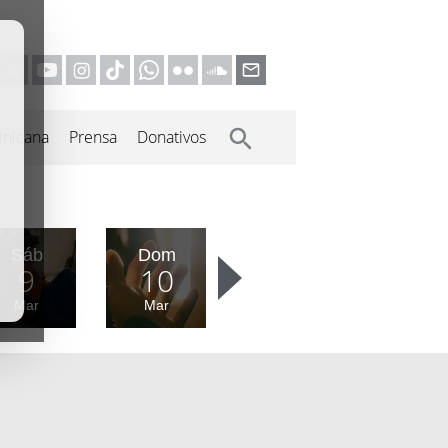
inicana
Prensa
Donativos
Sáb
Dom
9
10
Mar
Mar