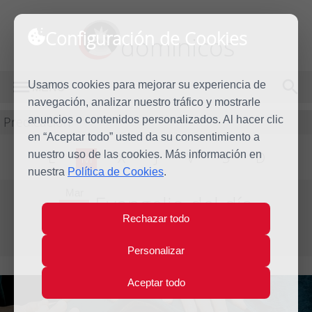
Configuración de Cookies
dominicos
Usamos cookies para mejorar su experiencia de
MENÚ
navegación, analizar nuestro tráfico y mostrarle
Predicación
anuncios o contenidos personalizados. Al hacer clic
en “Aceptar todo” usted da su consentimiento a
nuestro uso de las cookies. Más información en
L
M
X
J
V
S
D
nuestra
Política de Cookies
.
Mar
Evangelio del día
5
Rechazar todo
Mar
Tercera semana de Cuaresma
2024
Personalizar
Aceptar todo