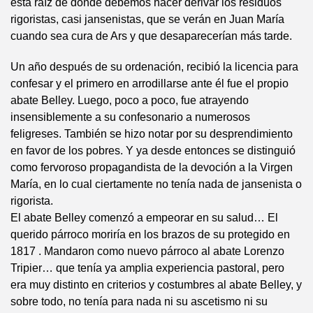
esta raíz de donde debemos hacer derivar los residuos
rigoristas, casi jansenistas, que se verán en Juan María
cuando sea cura de Ars y que desaparecerían más tarde.
Un año después de su ordenación, recibió la licencia para
confesar y el primero en arrodillarse ante él fue el propio
abate Belley. Luego, poco a poco, fue atrayendo
insensiblemente a su confesonario a numerosos
feligreses. También se hizo notar por su desprendimiento
en favor de los pobres. Y ya desde entonces se distinguió
como fervoroso propagandista de la devoción a la Virgen
María, en lo cual ciertamente no tenía nada de jansenista o
rigorista.
El abate Belley comenzó a empeorar en su salud… El
querido párroco moriría en los brazos de su protegido en
1817 . Mandaron como nuevo párroco al abate Lorenzo
Tripier… que tenía ya amplia experiencia pastoral, pero
era muy distinto en criterios y costumbres al abate Belley, y
sobre todo, no tenía para nada ni su ascetismo ni su