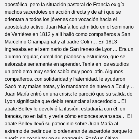
apostólica, pero la situación pastoral de Francia exigía
muchos sacerdotes en acción directa y de ahí que se
orientara a todos los jóvenes con vocación hacia el
apostolado activo. Juan María fue admitido en el seminario
de Verriéres en 1812 y allí halló como compañeros a San
Marcelino Champagnat y al padre Colin… En 1813
ingresaba en el seminario de San Ireneo de Lyon… Era un
alumno regular, cumplidor, piadoso y estudioso, que se
esforzaba seriamente en aprender. Tenía en los estudios
un problema muy serio: sabía muy poco latín. Algunos
compañeros, con solidaridad y fraternidad, le ayudaron.
Sacó muy malas notas, y lo mandaron de nuevo a Ecully…
Juan María entró en una crisis: le pareció que su salida de
Lyon significaba que debía renunciar al sacerdocio... El
abate Belley le devolvió la ilusión: estudiaría con él, en
francés, no en latín, y vería cómo entonces avanzaba… El
abate Belley llevó su patrocinio sobre Juan María al
extremo de pedir que lo ordenaran de sacerdote porque lo
quería de coadjutor en su parroquia. Pasó un último