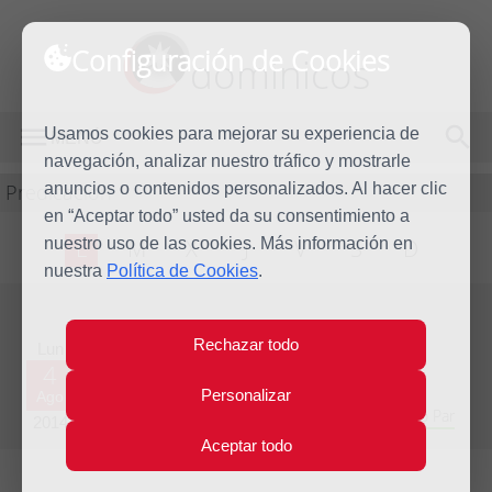
Configuración de Cookies
dominicos
Usamos cookies para mejorar su experiencia de
MENÚ
navegación, analizar nuestro tráfico y mostrarle
Predicación
anuncios o contenidos personalizados. Al hacer clic
en “Aceptar todo” usted da su consentimiento a
nuestro uso de las cookies. Más información en
L
M
X
J
V
S
D
nuestra
Política de Cookies
.
Evangelio del día
Rechazar todo
Lun
4
Personalizar
Ago
Decimoctava semana del Tiempo Ordinario - Año Par
2014
Aceptar todo