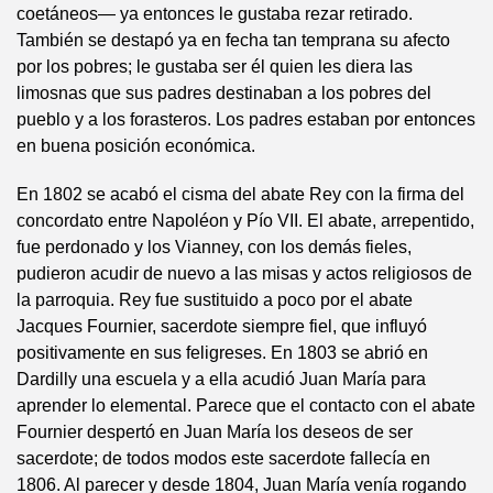
coetáneos— ya entonces le gustaba rezar retirado.
También se destapó ya en fecha tan temprana su afecto
por los pobres; le gustaba ser él quien les diera las
limosnas que sus padres destinaban a los pobres del
pueblo y a los forasteros. Los padres estaban por entonces
en buena posición económica.
En 1802 se acabó el cisma del abate Rey con la firma del
concordato entre Napoléon y Pío VII. El abate, arrepentido,
fue perdonado y los Vianney, con los demás fieles,
pudieron acudir de nuevo a las misas y actos religiosos de
la parroquia. Rey fue sustituido a poco por el abate
Jacques Fournier, sacerdote siempre fiel, que influyó
positivamente en sus feligreses. En 1803 se abrió en
Dardilly una escuela y a ella acudió Juan María para
aprender lo elemental. Parece que el contacto con el abate
Fournier despertó en Juan María los deseos de ser
sacerdote; de todos modos este sacerdote fallecía en
1806. Al parecer y desde 1804, Juan María venía rogando