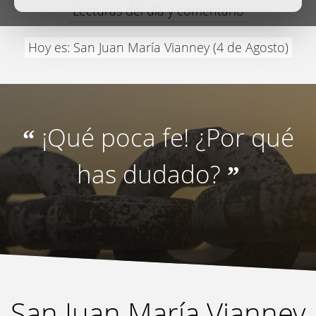
Lecturas del día y comentario
Hoy es: San Juan María Vianney (4 de Agosto)
¡Qué poca fe! ¿Por qué
“
has dudado?
”
San Juan María Vianney