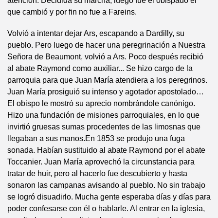
atención. Decidida su marcha, luego fue el obispado el
que cambió y por fin no fue a Fareins.
Volvió a intentar dejar Ars, escapando a Dardilly, su
pueblo. Pero luego de hacer una peregrinación a Nuestra
Señora de Beaumont, volvió a Ars. Poco después recibió
al abate Raymond como auxiliar... Se hizo cargo de la
parroquia para que Juan María atendiera a los peregrinos.
Juan María prosiguió su intenso y agotador apostolado…
El obispo le mostró su aprecio nombrándole canónigo.
Hizo una fundación de misiones parroquiales, en lo que
invirtió gruesas sumas procedentes de las limosnas que
llegaban a sus manos.En 1853 se produjo una fuga
sonada. Habían sustituido al abate Raymond por el abate
Toccanier. Juan María aprovechó la circunstancia para
tratar de huir, pero al hacerlo fue descubierto y hasta
sonaron las campanas avisando al pueblo. No sin trabajo
se logró disuadirlo. Mucha gente esperaba días y días para
poder confesarse con él o hablarle. Al entrar en la iglesia,