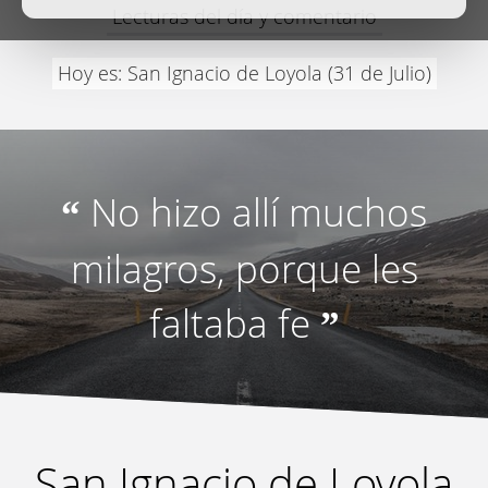
Lecturas del día y comentario
Hoy es: San Ignacio de Loyola (31 de Julio)
No hizo allí muchos
“
milagros, porque les
faltaba fe
”
San Ignacio de Loyola