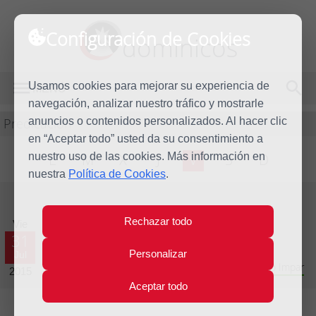
Configuración de Cookies
dominicos
Usamos cookies para mejorar su experiencia de
MENÚ
navegación, analizar nuestro tráfico y mostrarle
Predicación
anuncios o contenidos personalizados. Al hacer clic
en “Aceptar todo” usted da su consentimiento a
nuestro uso de las cookies. Más información en
L
M
X
J
V
S
D
nuestra
Política de Cookies
.
Evangelio del día
Rechazar todo
Vie
31
Personalizar
Jul
Decimoséptima semana del Tiempo Ordinario - Año Impar
2015
Aceptar todo