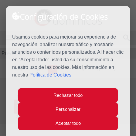
Configuración de Cookies
dominicos
Usamos cookies para mejorar su experiencia de
MENÚ
navegación, analizar nuestro tráfico y mostrarle
Predicación
anuncios o contenidos personalizados. Al hacer clic
en “Aceptar todo” usted da su consentimiento a
nuestro uso de las cookies. Más información en
L
M
X
J
V
S
D
nuestra
Política de Cookies
.
Evangelio del día
Rechazar todo
Mié
29
Personalizar
Jul
Decimoséptima semana del Tiempo Ordinario
2015
Aceptar todo