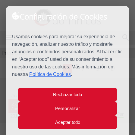
Configuración de Cookies
dominicos
Usamos cookies para mejorar su experiencia de
MENÚ
navegación, analizar nuestro tráfico y mostrarle
Predicación
anuncios o contenidos personalizados. Al hacer clic
en “Aceptar todo” usted da su consentimiento a
nuestro uso de las cookies. Más información en
L
M
X
J
V
S
D
nuestra
Política de Cookies
.
Evangelio del día
Rechazar todo
Jue
28
Personalizar
Jun
Duodécima Semana del Tiempo Ordinario - Año Par
2012
Aceptar todo