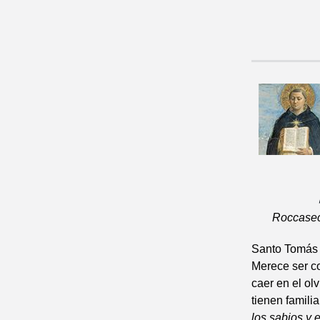
Roccasecc
Santo Tomás 
Merece ser co
caer en el olv
tienen famili
los sabios y 