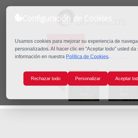
Configuración de Cookies
dominicos
Predicación
Espiritualidad
Es
Usamos cookies para mejorar su experiencia de navegaci
personalizados. Al hacer clic en “Aceptar todo” usted da
información en nuestra
Política de Cookies
.
Inicio
Predicación
Santo Tomás de Aquino
Lun
Mar
Rechazar todo
Personalizar
Aceptar to
26
27
Ene
Ene