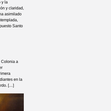
 y la
ón y claridad,
ha asimilado
ontemplada,
opuesto Santo
 Colonia a
er
rimera
diantes en la
rdo. […]