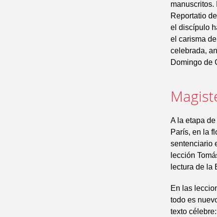
manuscritos. 
Reportatio de
el discípulo 
el carisma de
celebrada, a
Domingo de 
Magiste
A la etapa d
París, en la 
sentenciario 
lección Tomás
lectura de la
En las leccio
todo es nuevo
texto célebre