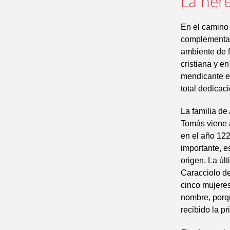
La here
En el camino 
complementari
ambiente de f
cristiana y e
mendicante en
total dedicaci
La familia de
Tomás viene a
en el año 1225
importante, e
origen. La úl
Caracciolo de
cinco mujeres
nombre, porqu
recibido la p