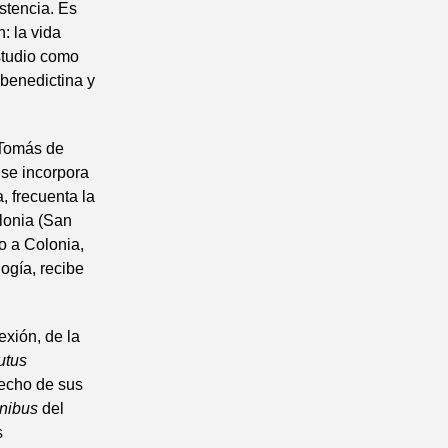
stencia. Es
: la vida
estudio como
 benedictina y
 Tomás de
 se incorpora
a, frecuenta la
olonia (San
o a Colonia,
logía, recibe
exión, de la
utus
echo de sus
nibus
del
s