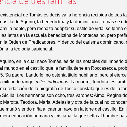
ncia de tres familias
existencial de Tomás es decisiva la herencia recibida de tres fa
as: la de Aquino, la benedictina y la dominicana. Tomás se e
amilia noble, pero rechaza adoptar su estilo de vida; se forma e
n las letras en la escuela benedictina de Montecasino, pero pref
 la Orden de Predicadores. Y dentro del carisma dominicano, o
ón a la teología sapiencial.
 Aquino, en la cual nace Tomás, es de las notables del imperio d
l mundo en el castillo que la familia tiene en Roccasecca, pr
. Su padre, Landolfo, no ostenta título nobiliario, pero sí ejerc
s militar de rango,
miles judiciarius
. La madre, Teodora, es tamb
tima redacción de la biografía de Tocco constata que es de la fa
 Sicilia. Los hermanos son ocho, tres varones: Aimo, Reginaldo
: Marotta, Teodora, María, Adelasia y otra de la cual no conoce
e murió siendo niña al caer un rayo en la torre del castillo. En l
rimera educación humana y cristiana, la que sella al hombre para