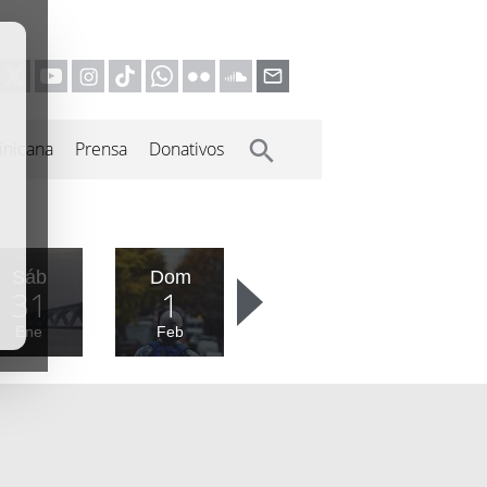
inicana
Prensa
Donativos
Sáb
Dom
31
1
Ene
Feb