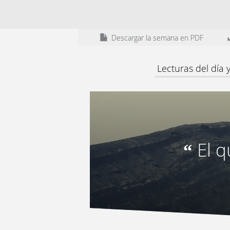
Descargar la semana en PDF
Lecturas del día
El q
“