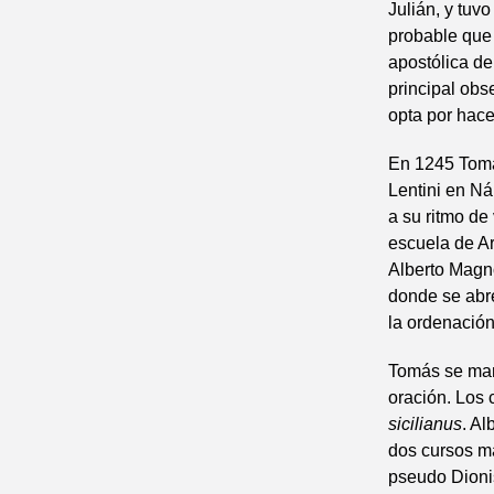
Julián, y tuv
probable que 
apostólica d
principal obs
opta por hace
En 1245 Tomás
Lentini en Ná
a su ritmo de 
escuela de Ar
Alberto Magno
donde se abr
la ordenación
Tomás se mani
oración. Los
sicilianus
. Al
dos cursos m
pseudo Dioni