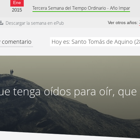
Ene
Tercera Semana del Tiempo Ordinario - Año Impar
2015
Descargar la semana en ePub
Ver otros años:
 y comentario
Hoy es: Santo Tomás de Aquino (2
ue tenga oídos para oír, que