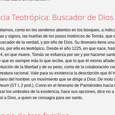
ncia Teotrópica: Buscador de Dios
tarnos, como en los senderos abiertos en los bosques, a indic
as y signos, las huellas de los pasos históricos de Tomás, que 
scador de la verdad, y por ello de Dios. Su itinerario tiene una
ios, por ello es teotrópico. Desde el año 1225, en que nace, has
, en que muere, Tomás se esfuerza por ser y por hacerse sant
e que es siempre más lo que recibe, que lo que él mismo añade
ntuición de la libertad y de su peso, como de la colaboración c
creatura racional. Vale para su existencia la descripción que él 
istiano del hombre: un movimiento que se dirige a Dios:
De motu r
 Deum
(ST I, 2 prol.). Como en el itinerario de Parménides hacia 
zar los umbrales de la existencia, hace sus opciones, dice no 
 sí a Dios, a quien se consagra para ser santo.