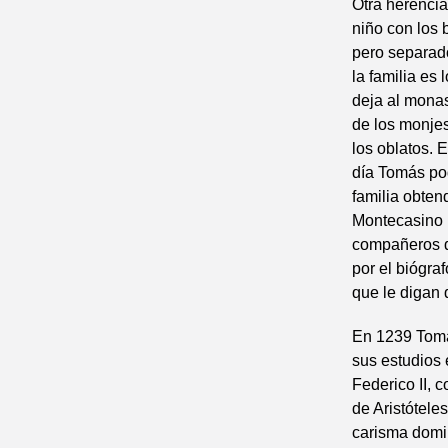
Otra herencia
niño con los 
pero separado
la familia es
deja al monas
de los monjes
los oblatos. 
día Tomás pod
familia obten
Montecasino r
compañeros d
por el biógra
que le digan 
En 1239 Tomás
sus estudios 
Federico II, 
de Aristótele
carisma domin