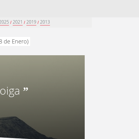
2025
2021
2019
2013
/
/
/
8 de Enero)
 oiga
”