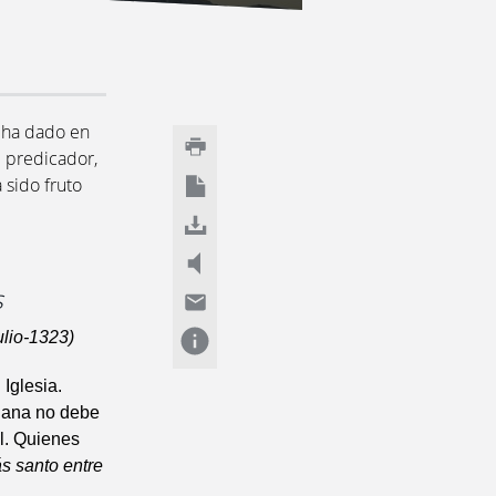
 ha dado en
e predicador,
 sido fruto
s
ulio-1323)
Iglesia.
tiana no debe
al. Quienes
s santo entre