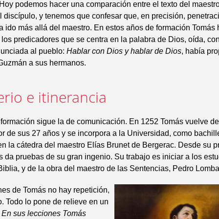
Hoy podemos hacer una comparación entre el texto del maestro
l discípulo, y tenemos que confesar que, en precisión, penetraci
ha ido más allá del maestro. En estos años de formación Tomás 
 los predicadores que se centra en la palabra de Dios, oída, c
nunciada al pueblo:
Hablar con Dios y hablar de Dios
, había pr
Guzmán a sus hermanos.
rio e itinerancia
e formación sigue la de comunicación. En 1252 Tomás vuelve de
flor de sus 27 años y se incorpora a la Universidad, como bachill
en la cátedra del maestro Elías Brunet de Bergerac. Desde su p
 da pruebas de su gran ingenio. Su trabajo es iniciar a los estu
 Biblia, y de la obra del maestro de las Sentencias, Pedro Lomba
nes de Tomás no hay repetición,
. Todo lo pone de relieve en un
:
En sus lecciones Tomás