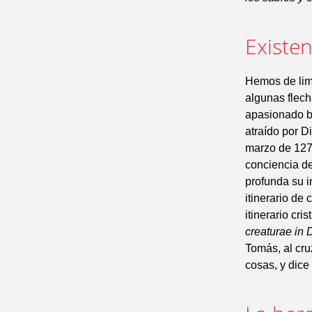
Existe
Hemos de limi
algunas flech
apasionado bu
atraído por D
marzo de 1274
conciencia d
profunda su i
itinerario de 
itinerario cr
creaturae in
Tomás, al cru
cosas, y dice