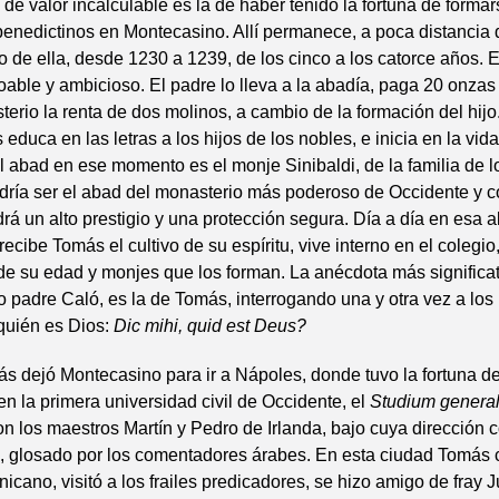
 de valor incalculable es la de haber tenido la fortuna de forma
benedictinos en Montecasino. Allí permanece, a poca distancia d
 de ella, desde 1230 a 1239, de los cinco a los catorce años. E
 loable y ambicioso. El padre lo lleva a la abadía, paga 20 onzas
terio la renta de dos molinos, a cambio de la formación del hijo
 educa en las letras a los hijos de los nobles, e inicia en la vi
El abad en ese momento es el monje Sinibaldi, de la familia de 
ría ser el abad del monasterio más poderoso de Occidente y co
drá un alto prestigio y una protección segura. Día a día en esa a
ecibe Tomás el cultivo de su espíritu, vive interno en el colegio,
e su edad y monjes que los forman. La anécdota más significat
fo padre Caló, es la de Tomás, interrogando una y otra vez a los
quién es Dios:
Dic mihi, quid est Deus?
 dejó Montecasino para ir a Nápoles, donde tuvo la fortuna de
en la primera universidad civil de Occidente, el
Studium genera
con los maestros Martín y Pedro de Irlanda, bajo cuya dirección 
s, glosado por los comentadores árabes. En esta ciudad Tomás 
icano, visitó a los frailes predicadores, se hizo amigo de fray