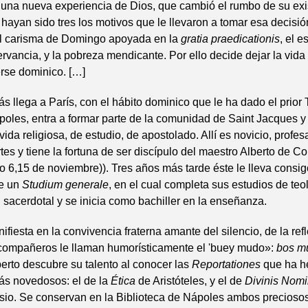
o una nueva experiencia de Dios, que cambió el rumbo de su exi
hayan sido tres los motivos que le llevaron a tomar esa decisión
el carisma de Domingo apoyada en la
gratia praedicationis
, el 
ervancia, y la pobreza mendicante. Por ello decide dejar la vida
rse dominico. […]
 llega a París, con el hábito dominico que le ha dado el prior
poles, entra a formar parte de la comunidad de Saint Jacques y
vida religiosa, de estudio, de apostolado. Allí es novicio, profes
tes y tiene la fortuna de ser discípulo del maestro Alberto de C
 6,15 de noviembre)). Tres años más tarde éste le lleva consig
e un
Studium generale
, en el cual completa sus estudios de teo
 sacerdotal y se inicia como bachiller en la enseñanza.
fiesta en la convivencia fraterna amante del silencio, de la refl
 compañeros le llaman humorísticamente el 'buey mudo»:
bos m
berto descubre su talento al conocer las
Reportationes
que ha h
ás novedosos: el de la
Ética
de Aristóteles, y el de
Divinis Nomi
sio. Se conservan en la Biblioteca de Nápoles ambos precioso