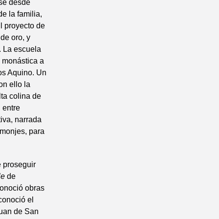
rse desde
e la familia,
l proyecto de
 de oro, y
. La escuela
da monástica a
los Aquino. Un
n ello la
lta colina de
 entre
iva, narrada
 monjes, para
 proseguir
le
de
conoció obras
conoció el
 Juan de San