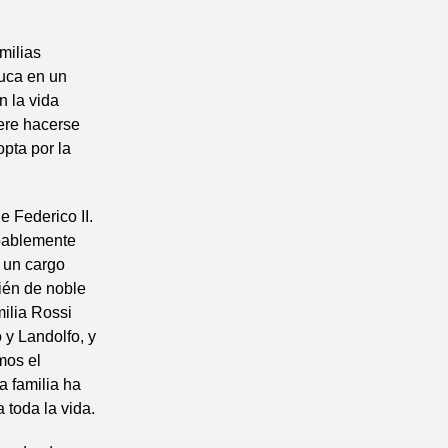
milias
duca en un
n la vida
iere hacerse
pta por la
e Federico II.
obablemente
e un cargo
ién de noble
milia Rossi
 y Landolfo, y
mos el
a familia ha
 toda la vida.