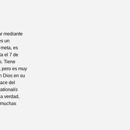
ar mediante
es un
 meta, es
ta el 7 de
o. Tiene
, pero es muy
on Dios en su
hace del
ationalis
la verdad,
a muchas