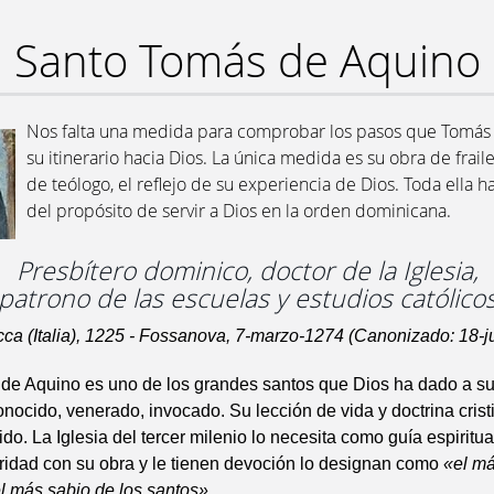
Santo Tomás de Aquino
Nos falta una medida para comprobar los pasos que Tomás
su itinerario hacia Dios. La única medida es su obra de frail
de teólogo, el reflejo de su experiencia de Dios. Toda ella ha
del propósito de servir a Dios en la orden dominicana.
Presbítero dominico, doctor de la Iglesia,
patrono de las escuelas y estudios católico
a (Italia), 1225 - Fossanova, 7-marzo-1274 (Canonizado: 18-j
de Aquino es uno de los grandes santos que Dios ha dado a su 
nocido, venerado, invocado. Su lección de vida y doctrina cris
ido. La Iglesia del tercer milenio lo necesita como guía espiritu
aridad con su obra y le tienen devoción lo designan como
«el má
el más sabio de los santos»
.