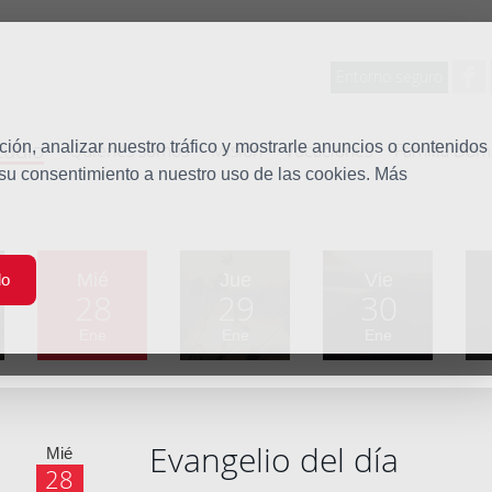
Entorno seguro
tudio
ón, analizar nuestro tráfico y mostrarle anuncios o contenidos
Quiénes somos
Misión
Vocaciones
Familia Dom
 su consentimiento a nuestro uso de las cookies. Más
Mié
Jue
Vie
do
28
29
30
Ene
Ene
Ene
Evangelio del día
Mié
28