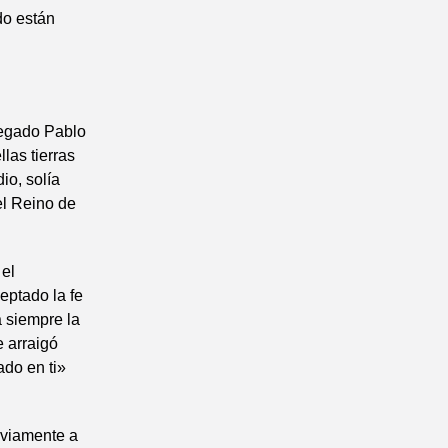
do están
llegado Pablo
las tierras
io, solía
el Reino de
 el
eptado la fe
 siempre la
e arraigó
ado en ti»
eviamente a