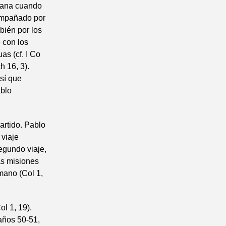
tiana cuando
compañado por
bién por los
e con los
as (cf. I Co
h 16, 3).
sí que
ablo
rtido. Pablo
 viaje
egundo viaje,
as misiones
rmano (Col 1,
l 1, 19).
 años 50-51,