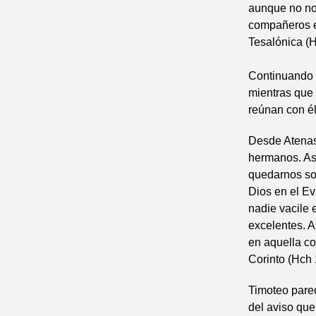
aunque no nos
compañeros en
Tesalónica (H
Continuando e
mientras que
reúnan con él
Desde Atenas,
hermanos. As
quedarnos so
Dios en el Ev
nadie vacile e
excelentes. A
en aquella co
Corinto (Hch 18
Timoteo parec
del aviso que