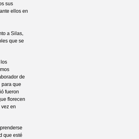
os sus
ante ellos en
to a Silas,
oles que se
 los
dimos
aborador de
, para que
ió fueron
que florecen
a vez en
sprenderse
ad que esté