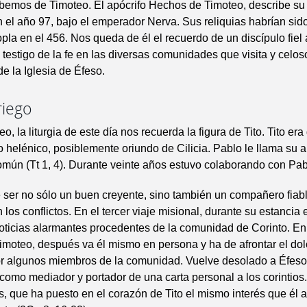
emos de Timoteo. El apócrifo Hechos de Timoteo, describe su 
 el año 97, bajo el emperador Nerva. Sus reliquias habrían sid
pla en el 456. Nos queda de él el recuerdo de un discípulo fiel
o, testigo de la fe en las diversas comunidades que visita y celos
e la Iglesia de Éfeso.
riego
o, la liturgia de este día nos recuerda la figura de Tito. Tito era
helénico, posiblemente oriundo de Cilicia. Pablo le llama su au
omún (Tt 1, 4). Durante veinte años estuvo colaborando con Pab
e ser no sólo un buen creyente, sino también un compañero fiabl
 los conflictos. En el tercer viaje misional, durante su estancia 
oticias alarmantes procedentes de la comunidad de Corinto. En 
Timoteo, después va él mismo en persona y ha de afrontar el dol
r algunos miembros de la comunidad. Vuelve desolado a Éfeso
, como mediador y portador de una carta personal a los corintios
s, que ha puesto en el corazón de Tito el mismo interés que él a