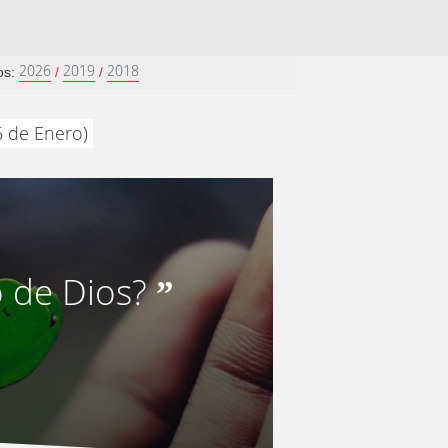
2026
2019
2018
os:
/
/
6 de Enero)
 de Dios?
”