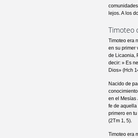
comunidades 
lejos. A los 
Timoteo d
Timoteo era n
en su primer 
de Licaonia, 
decir: » Es n
Dios» (Hch 14
Nacido de pad
conocimiento 
en el Mesías 
fe de aquella 
primero en tu
(2Tm 1, 5).
Timoteo era 