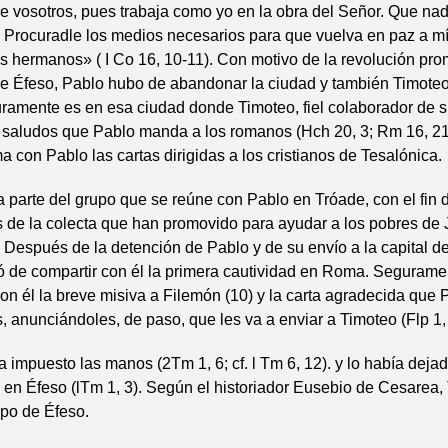
re vosotros, pues trabaja como yo en la obra del Señor. Que nad
 Procuradle los medios necesarios para que vuelva en paz a mí
s hermanos» ( I Co 16, 10-11). Con motivo de la revolución pr
de Éfeso, Pablo hubo de abandonar la ciudad y también Timoteo 
ramente es en esa ciudad donde Timoteo, fiel colaborador de s
s saludos que Pablo manda a los romanos (Hch 20, 3; Rm 16, 2
ma con Pablo las cartas dirigidas a los cristianos de Tesalónica.
 parte del grupo que se reúne con Pablo en Tróade, con el fin d
s de la colecta que han promovido para ayudar a los pobres de
. Después de la detención de Pablo y de su envío a la capital de
 de compartir con él la primera cautividad en Roma. Segurame
on él la breve misiva a Filemón (10) y la carta agradecida que 
s, anunciándoles, de paso, que les va a enviar a Timoteo (Flp 1, 
a impuesto las manos (2Tm 1, 6; cf. l Tm 6, 12). y lo había dejad
en Éfeso (lTm 1, 3). Según el historiador Eusebio de Cesarea,
spo de Éfeso.