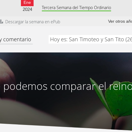
Ene
Tercera Semana del Tiempo Ordinario
2024
Descargar la semana en ePub
Ver otros añ
 y comentario
Hoy es: San Timoteo y San Tito (2
 podemos comparar el reino