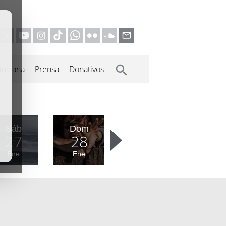
inicana
Prensa
Donativos
Sáb
Dom
27
28
Ene
Ene