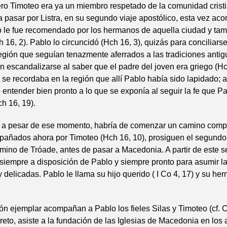
ero Timoteo era ya un miembro respetado de la comunidad cris
a pasar por Listra, en su segundo viaje apostólico, esta vez a
o le fue recomendado por los hermanos de aquella ciudad y tam
h 16, 2). Pablo lo circuncidó (Hch 16, 3), quizás para conciliars
región que seguían tenazmente aferrados a las tradiciones antigu
an escandalizarse al saber que el padre del joven era griego (Hc
e recordaba en la región que allí Pablo había sido lapidado; a
entender bien pronto a lo que se exponía al seguir la fe que P
h 16, 19).
 a pesar de ese momento, habría de comenzar un camino compa
pañados ahora por Timoteo (Hch 16, 10), prosiguen el segundo
mino de Tróade, antes de pasar a Macedonia. A partir de este s
siempre a disposición de Pablo y siempre pronto para asumir l
y delicadas. Pablo le llama su hijo querido ( I Co 4, 17) y su he
n ejemplar acompañan a Pablo los fieles Silas y Timoteo (cf. Co
reto, asiste a la fundación de las Iglesias de Macedonia en los