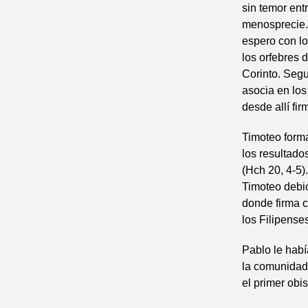
sin temor ent
menosprecie.
espero con lo
los orfebres 
Corinto. Segu
asocia en lo
desde allí fir
Timoteo forma
los resultado
(Hch 20, 4-5)
Timoteo debió
donde firma c
los Filipense
Pablo le habí
la comunidad 
el primer obi