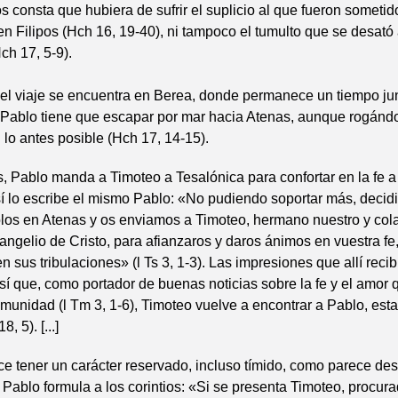
 consta que hubiera de sufrir el suplicio al que fueron sometid
 Filipos (Hch 16, 19-40), ni tampoco el tumulto que se desató 
ch 17, 5-9).
l viaje se encuentra en Berea, donde permanece un tiempo jun
 Pablo tiene que escapar por mar hacia Atenas, aunque rogánd
 lo antes posible (Hch 17, 14-15).
 Pablo manda a Timoteo a Tesalónica para confortar en la fe a
í lo escribe el mismo Pablo: «No pudiendo soportar más, deci
los en Atenas y os enviamos a Timoteo, hermano nuestro y col
angelio de Cristo, para afianzaros y daros ánimos en vuestra fe
n sus tribulaciones» (l Ts 3, 1-3). Las impresiones que allí recib
sí que, como portador de buenas noticias sobre la fe y el amor 
munidad (l Tm 3, 1-6), Timoteo vuelve a encontrar a Pablo, est
, 5). [...]
e tener un carácter reservado, incluso tímido, como parece de
 Pablo formula a los corintios: «Si se presenta Timoteo, procur