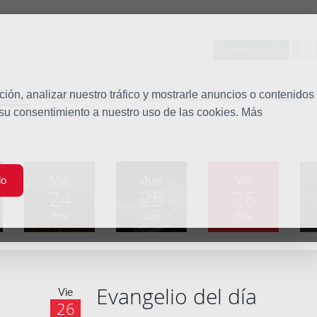
Entorno seguro
tudio
ón, analizar nuestro tráfico y mostrarle anuncios o contenidos
Quiénes somos
Misión
Vocaciones
Familia Dom
 su consentimiento a nuestro uso de las cookies. Más
Mié
Jue
Vie
do
24
25
26
Ene
Ene
Ene
Evangelio del día
Vie
26