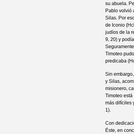
su abuela. P
Pablo volvió 
Silas. Por es
de Iconio (Hc
judíos de la 
9, 20) y podí
Seguramente s
Timoteo pudo 
predicaba (Hc
Sin embargo,
y Silas, acom
misionero, ca
Timoteo está 
más difíciles 
1).
Con dedicació
Éste, en conc