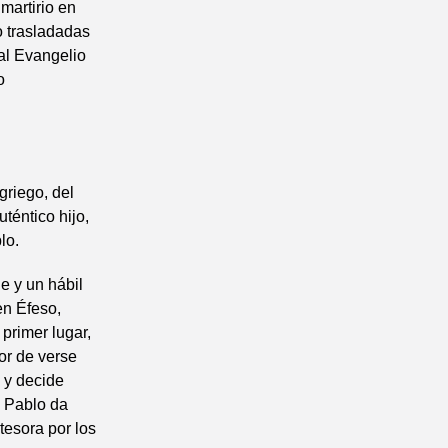
martirio en
o trasladadas
 al Evangelio
o
 griego, del
téntico hijo,
lo.
e y un hábil
en Éfeso,
primer lugar,
or de verse
 y decide
. Pablo da
tesora por los