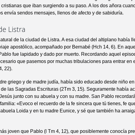
cristianas que iban surgiendo a su paso. A los dos añora cuan
dos envía sendos mensajes, llenos de afecto y de sabiduría.
e Listra
atural de la ciudad de Listra. A esa ciudad del altiplano había 
viaje apostólico, acompañado por Bernabé (Hch 14, 6). En aquel
Pablo fue lapidado y dado por muerto. Recordando aquel episod
ecesario que pasemos por muchas tribulaciones para entrar en 
, 22).
re griego y de madre judía, había sido educado desde niño en
de las Sagradas Escrituras (2Tm 3, 15). Seguramente había ac
Jesús junto con su abuela y con su madre. San Pablo recordará
familia: «Evoco el recuerdo de la fe sincera que tú tienes, fe qu
 abuela Loida y en tu madre Eunice, y sé que también ha arraig
más joven que Pablo (l Tm 4, 12), que posiblemente conocía pr