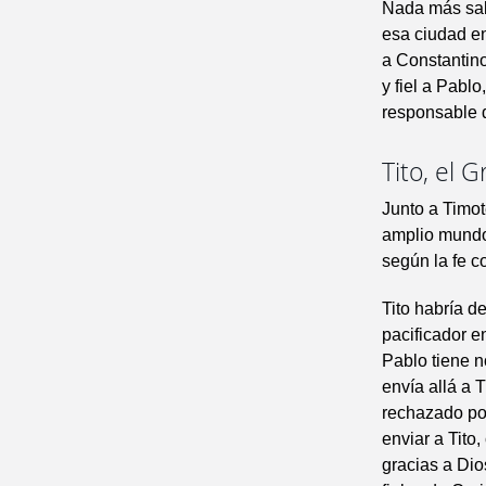
Nada más sab
esa ciudad en
a Constantino
y fiel a Pabl
responsable d
Tito, el G
Junto a Timote
amplio mundo 
según la fe c
Tito habría d
pacificador en
Pablo tiene n
envía allá a 
rechazado po
enviar a Tito
gracias a Dio