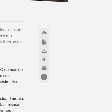
elenistas que
l mismo
recibieron de
. O de más de
de sus
aestro. Eso
ctual Turquía.
 las mismas
jóvenes