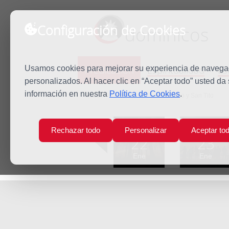
Configuración de Cookies
dominicos
Predicación
Espiritualidad
Es
Usamos cookies para mejorar su experiencia de navegaci
personalizados. Al hacer clic en “Aceptar todo” usted da
información en nuestra
Política de Cookies
.
Inicio
Predicación
San Timoteo y San Tito
Lun
Mar
Rechazar todo
Personalizar
Aceptar to
22
23
Ene
Ene