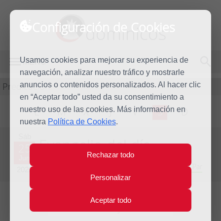
Configuración de Cookies
dominicos
Usamos cookies para mejorar su experiencia de
MENÚ
navegación, analizar nuestro tráfico y mostrarle
Predicación
anuncios o contenidos personalizados. Al hacer clic
en “Aceptar todo” usted da su consentimiento a
nuestro uso de las cookies. Más información en
L
M
X
J
V
S
D
nuestra
Política de Cookies
.
Sáb
Evangelio del día
25
Rechazar todo
Jun
Duodécima Semana del Tiempo Ordinario - Año Par
2022
Personalizar
Aceptar todo
Lecturas del día y comentario