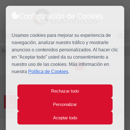
Configuración de Cookies
dominicos
Usamos cookies para mejorar su experiencia de
MENÚ
navegación, analizar nuestro tráfico y mostrarle
Predicación
anuncios o contenidos personalizados. Al hacer clic
en “Aceptar todo” usted da su consentimiento a
nuestro uso de las cookies. Más información en
L
M
X
J
V
S
D
nuestra
Política de Cookies
.
Evangelio del día
Rechazar todo
Vie
23
Personalizar
Sep
Vigésimo quinta Semana del Tiempo Ordinario - Año Par
2016
Aceptar todo