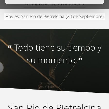
Lecturas del día y comentario
Hoy es: San Pío de Pietrelcina (23 de Septiembre)
Todo tiene su tiempo y
“
su momento
”
San Pío de Pietrelcina