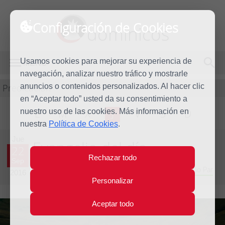
Configuración de Cookies
dominicos
Usamos cookies para mejorar su experiencia de
MENÚ
navegación, analizar nuestro tráfico y mostrarle
Predicación
anuncios o contenidos personalizados. Al hacer clic
en “Aceptar todo” usted da su consentimiento a
nuestro uso de las cookies. Más información en
L
M
X
J
V
S
D
nuestra
Política de Cookies
.
Jue
Evangelio del día
22
Rechazar todo
Sep
Vigésimo quinta Semana del Tiempo Ordinario - Año Par
2016
Personalizar
Aceptar todo