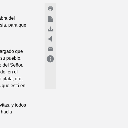
abra del
rsia, para que
ncargado que
 su pueblo,
o del Señor,
do, en el
 plata, oro,
s que está en
itas, y todos
 hacía