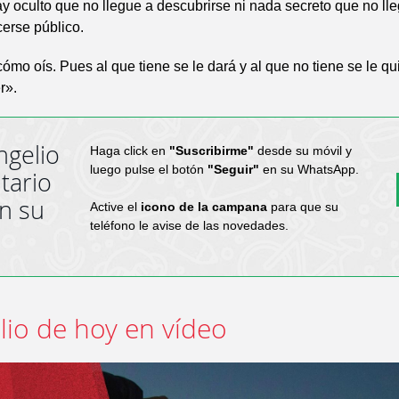
 oculto que no llegue a descubrirse ni nada secreto que no ll
erse público.
cómo oís. Pues al que tiene se le dará y al que no tiene se le qui
r».
ngelio
Haga click en
"Suscribirme"
desde su móvil y
luego pulse el botón
"Seguir"
en su WhatsApp.
tario
en su
Active el
icono de la campana
para que su
teléfono le avise de las novedades.
lio de hoy en vídeo