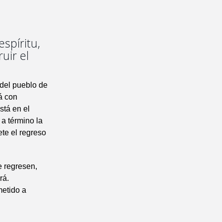
spíritu,
uir el
 del pueblo de
tá con
stá en el
 a término la
ete el regreso
e regresen,
rá.
metido a