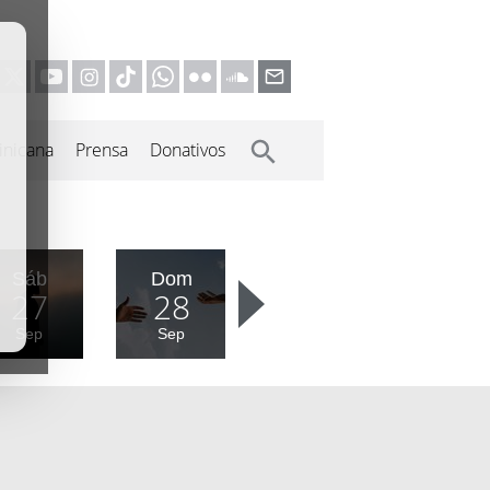
inicana
Prensa
Donativos
Sáb
Dom
27
28
Sep
Sep