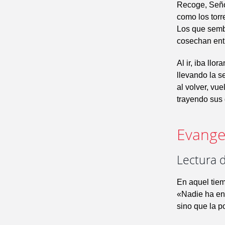
Recoge, Señor
como los torr
Los que semb
cosechan entr
Al ir, iba llor
llevando la se
al volver, vu
trayendo sus g
Evangel
Lectura 
En aquel tiem
«Nadie ha enc
sino que la p