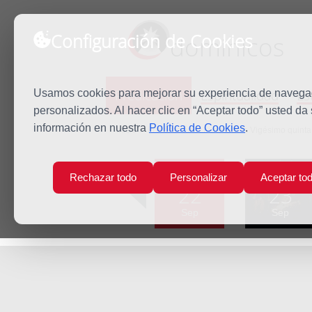
Configuración de Cookies
dominicos
Predicación
Espiritualidad
Es
Usamos cookies para mejorar su experiencia de navegaci
personalizados. Al hacer clic en “Aceptar todo” usted da
información en nuestra
Política de Cookies
.
Inicio
Predicación
Lunes de la Vigésimo quint
Lun
Mar
Rechazar todo
Personalizar
Aceptar to
22
23
Sep
Sep