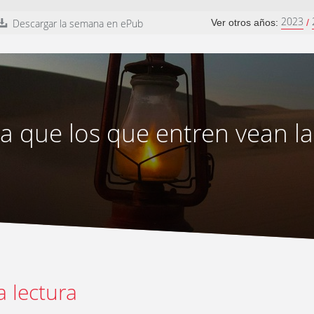
2023
Descargar la semana en ePub
Ver otros años:
/
a que los que entren vean la
a lectura