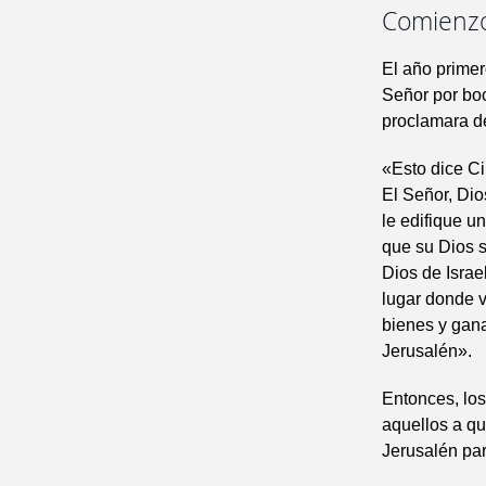
Comienzo 
El año primer
Señor por boc
proclamara de
«Esto dice Ci
El Señor, Dio
le edifique u
que su Dios s
Dios de Israe
lugar donde v
bienes y gana
Jerusalén».
Entonces, los
aquellos a qu
Jerusalén par