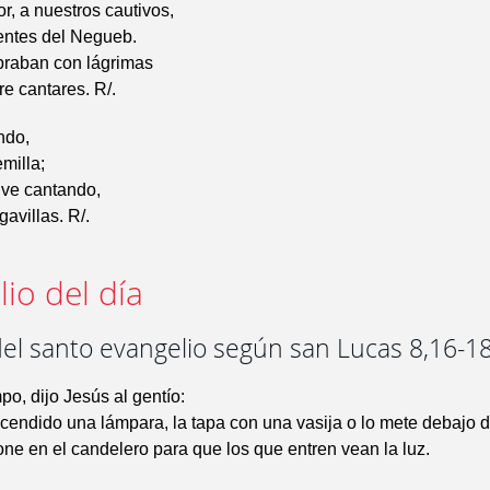
, a nuestros cautivos,
entes del Negueb.
raban con lágrimas
e cantares. R/.
ando,
milla;
elve cantando,
avillas. R/.
io del día
del santo evangelio según san Lucas 8,16-1
po, dijo Jesús al gentío:
endido una lámpara, la tapa con una vasija o lo mete debajo d
one en el candelero para que los que entren vean la luz.