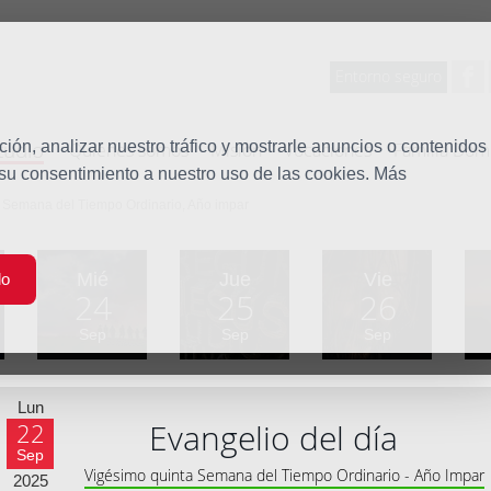
Entorno seguro
tudio
ón, analizar nuestro tráfico y mostrarle anuncios o contenidos
Quiénes somos
Misión
Vocaciones
Familia Dom
 su consentimiento a nuestro uso de las cookies. Más
a Semana del Tiempo Ordinario, Año impar
Mié
Jue
Vie
do
24
25
26
Sep
Sep
Sep
Lun
Evangelio del día
22
Sep
Vigésimo quinta Semana del Tiempo Ordinario - Año Impar
2025